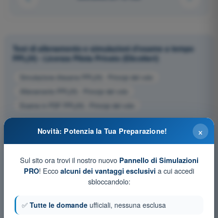
Test di allenamento e simulazioni d'esame a tempo
PPL(H) - Licenza Pilota Privato (Elicotteri)
Simulazione d'esame PPL(H) - Principi del volo
Allenamento PPL(H) - Principi del volo
Esame in PDF PPL(H) - Principi del volo
×
Novità: Potenzia la Tua Preparazione!
Sul sito ora trovi il nostro nuovo
Pannello di Simulazioni
! Ecco
a cui accedi
PRO
alcuni dei vantaggi esclusivi
sbloccandolo:
✅
Tutte le domande
ufficiali, nessuna esclusa