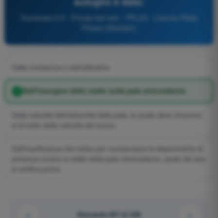
autogiro è dato:
Domanda 213 - Principi del volo - PPL(H) - Licenza Pilota
Privato (Elicotteri)
Dalla turbolenza e dall'altitudine.
Dall'insorgere dello stallo sulla pala retrocedente.
Dalla velocità dell'estremità della pala, la quale deve rimanere
al di sotto della velocità del suono.
Dall'insufficienza del ciclico per compensare la dissimmetria di
portanza ovvero lo stallo della pala retrocedente, quale dei due
si verifica prima.
Domanda 207 di 320