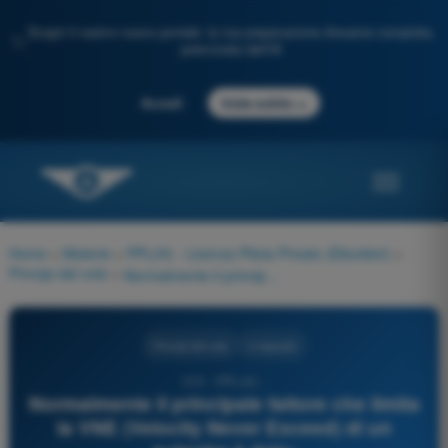
Scopri il nostro nuovo portale: la tua preparazione d'esame completa,
✨
potenziata dall'IA
→
Accedi
Inizia subito
Home
>
Materie
>
PPL(H) - Licenza Pilota Privato (Elicotteri)
>
Principi del volo
>
Normalmente il principale fattore che limita la VNE (Velocity Never Exceed) di un autogiro è dato:
Principi del volo
4 risposte
213 - PPL(H) -
Normalmente il principale fattore che limita
la VNE (Velocity Never Exceed) di un