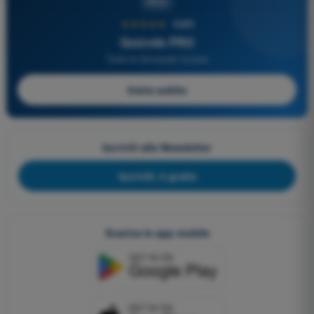
PRO
★★★★★
4,6/5
Quizvds PRO
Tutte le domande incluse
Inizia subito
Iscriviti alla Newsletter
Iscriviti, è gratis
Scarica le app mobile