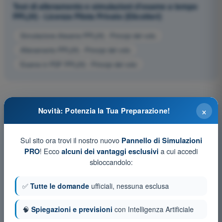
Test di allenamento e simulazioni d'esame a tempo
PPL(H) - Licenza Pilota Privato (Elicotteri)
Simulazione d'esame PPL(H) - Principi del volo
Allenamento PPL(H) - Principi del volo
Esame in PDF PPL(H) - Principi del volo
×
Novità: Potenzia la Tua Preparazione!
Sul sito ora trovi il nostro nuovo
Pannello di Simulazioni
! Ecco
a cui accedi
PRO
alcuni dei vantaggi esclusivi
sbloccandolo:
✅
Tutte le domande
ufficiali, nessuna esclusa
🧠
Spiegazioni e previsioni
con Intelligenza Artificiale