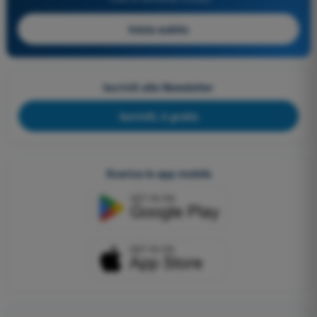
Inizia subito
Iscriviti alla Newsletter
Iscriviti, è gratis
Scarica le app mobile