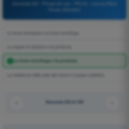
Domanda 239 - Principi del volo - PPL(H) - Licenza Pilota
Privato (Elicotteri)
La forza centripeta e la forza centrifuga.
La coppia di reazione e la portanza.
La forza centrifuga e la portanza.
La resistenza delle pale del rotore e il passo collettivo.
Domanda 233 di 320