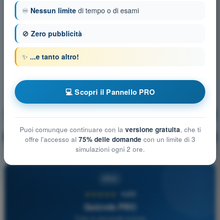
♾️
Nessun limite
di tempo o di esami
🚫
Zero pubblicità
✨
...e tanto altro!
💻 Scopri il Pannello PRO
Principi del volo
Allenamento!
Puoi comunque continuare con la
versione gratuita
, che ti
Spiegazione domanda
🔒
PRO
offre l'accesso al
75% delle domande
con un limite di 3
simulazioni ogni 2 ore.
PRO
★★★★★
4,6/5
Quizvds PRO
Tutte le domande incluse