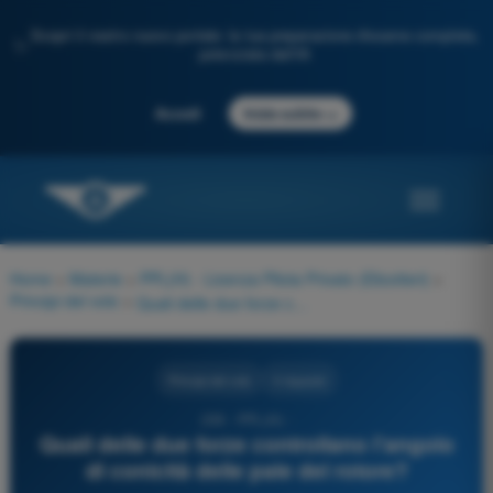
Scopri il nostro nuovo portale: la tua preparazione d'esame completa,
✨
potenziata dall'IA
→
Accedi
Inizia subito
Home
>
Materie
>
PPL(H) - Licenza Pilota Privato (Elicotteri)
>
Principi del volo
>
Quali delle due forze controllano l'angolo di conicità delle pale del rotore?
Principi del volo
4 risposte
239 - PPL(H) -
Quali delle due forze controllano l'angolo
di conicità delle pale del rotore?