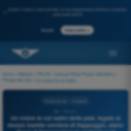
Scopri il nostro nuovo portale: la tua preparazione d'esame completa,
✨
potenziata dall'IA
→
Accedi
Inizia subito
Home
>
Materie
>
PPL(H) - Licenza Pilota Privato (Elicotteri)
>
Principi del volo
>
Un rotore le cui radici delle pale, legate al mozzo tramite cerniera di flappeggio, siano libere di flappeggiare in verticale e di variare l'angolo di passo, ma NON abbiano la cerniera verticale di brandeggio, è detto:
Principi del volo
4 risposte
259 - PPL(H) -
Un rotore le cui radici delle pale, legate al
mozzo tramite cerniera di flappeggio, siano