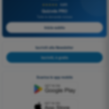
★★★★★
4,6/5
Quizvds PRO
Tutte le domande incluse
Inizia subito
Iscriviti alla Newsletter
Iscriviti, è gratis
Scarica le app mobile