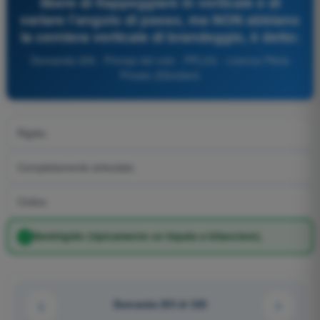
libere di flappeggiare in verticale e di
variare l'angolo di passo, ma NON abbiano
la cerniera verticale di brandeggio, è detto:
Domanda 259 - Principi del volo - PPL(H) - Licenza Pilota
Privato (Elicotteri)
Rigido.
Completamente articolato.
Ciclico.
Semirigido (tipicamente un bipala a bilanciere).
Domanda 253 di 320