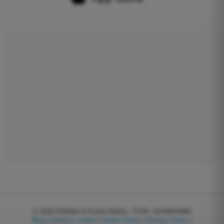
© 2026
EGWeb di Guatta Mattia - P.IVA: 04768540983
Blog
|
Gestisci cookie
|
Cookie Policy
|
Privacy Policy
|