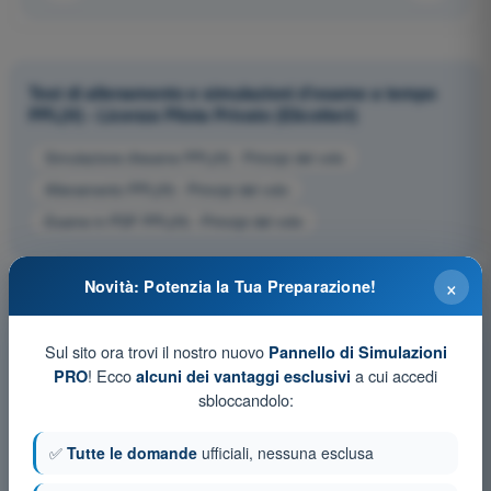
Test di allenamento e simulazioni d'esame a tempo
PPL(H) - Licenza Pilota Privato (Elicotteri)
Simulazione d'esame PPL(H) - Principi del volo
Allenamento PPL(H) - Principi del volo
Esame in PDF PPL(H) - Principi del volo
×
Novità: Potenzia la Tua Preparazione!
Sul sito ora trovi il nostro nuovo
Pannello di Simulazioni
! Ecco
a cui accedi
PRO
alcuni dei vantaggi esclusivi
sbloccandolo:
✅
Tutte le domande
ufficiali, nessuna esclusa