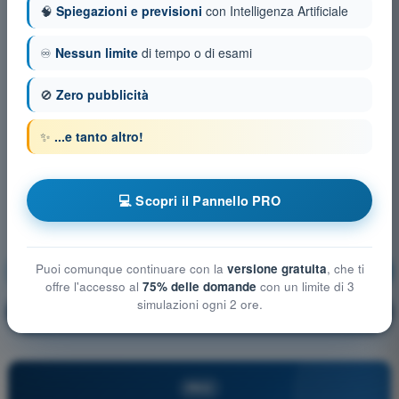
🧠
Spiegazioni e previsioni
con Intelligenza Artificiale
♾️
Nessun limite
di tempo o di esami
🚫
Zero pubblicità
✨
...e tanto altro!
💻 Scopri il Pannello PRO
Puoi comunque continuare con la
versione gratuita
, che ti
Principi del volo
Allenamento!
offre l'accesso al
75% delle domande
con un limite di 3
simulazioni ogni 2 ore.
Spiegazione domanda
🔒
PRO
PRO