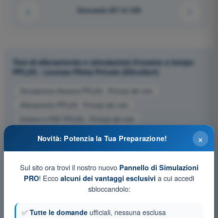
Domanda 257 di 320
Test di allenamento e simulazioni d'esame a tempo
PPL(H) - Licenza Pilota Privato (Elicotteri)
Simulazione d'esame PPL(H) - Principi del volo
Allenamento PPL(H) - Principi del volo
Esame in PDF PPL(H) - Principi del volo
×
Novità: Potenzia la Tua Preparazione!
Sul sito ora trovi il nostro nuovo
Pannello di Simulazioni
! Ecco
a cui accedi
PRO
alcuni dei vantaggi esclusivi
sbloccandolo:
✅
Tutte le domande
ufficiali, nessuna esclusa