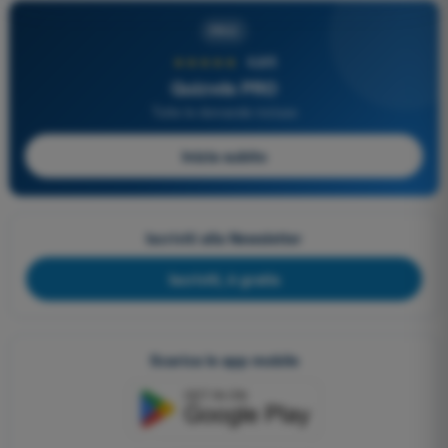
PRO
★★★★★
4,6/5
Quizvds PRO
Tutte le domande incluse
Inizia subito
Iscriviti alla Newsletter
Iscriviti, è gratis
Scarica le app mobile