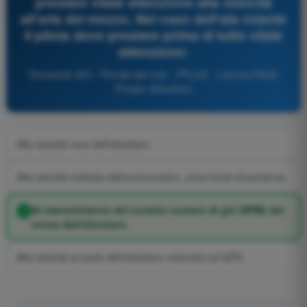
prestare vitale attenzione alla velocità
all'aria del mezzo. Nel caso dell'ala rotante
il pilota deve prestare prima di tutto vitale
attenzione:
Domanda 263 - Principi del volo - PPL(H) - Licenza Pilota
Privato (Elicotteri)
Alla velocità vera dell'elicottero.
Alla velocità indicata dall'anemometro, unica fonte di portanza.
Al mantenimento del corretto numero di giri (RPM) del
rotore dell'elicottero.
Alla velocità al suolo dell'elicottero misurata col GPS.