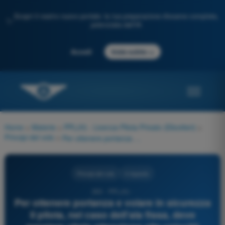
Scopri il nostro nuovo portale: la tua preparazione d'esame completa,
✨
potenziata dall'IA
→
Accedi
Inizia subito
Home
>
Materie
>
PPL(H) - Licenza Pilota Privato (Elicotteri)
>
Principi del volo
>
Per ottenere portanza e volare in sicurezza il pilota, nel caso dell'ala fissa, deve prestare vitale attenzione alla velocità all'aria del mezzo. Nel caso dell'ala rotante il pilota deve prestare prima di tutto vitale attenzione:
Principi del volo
4 risposte
263 - PPL(H) -
Per ottenere portanza e volare in sicurezza
il pilota, nel caso dell'ala fissa, deve