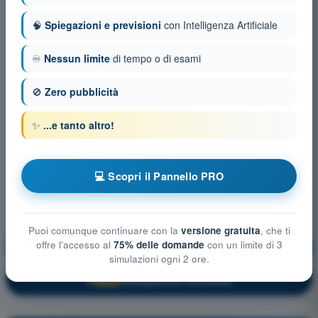
🧠
Spiegazioni e previsioni
con Intelligenza Artificiale
♾️
Nessun limite
di tempo o di esami
🚫
Zero pubblicità
✨
...e tanto altro!
💻 Scopri il Pannello PRO
Puoi comunque continuare con la
versione gratuita
, che ti
offre l'accesso al
75% delle domande
con un limite di 3
Principi del volo
Allenamento!
simulazioni ogni 2 ore.
Spiegazione domanda
🔒
PRO