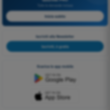
Tutte le domande incluse
Inizia subito
Iscriviti alla Newsletter
Iscriviti, è gratis
Scarica le app mobile