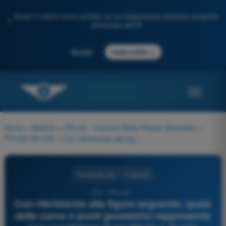
Scopri il nostro nuovo portale: la tua preparazione d'esame completa,
✨
potenziata dall'IA
→
Accedi
Inizia subito
Home
>
Materie
>
PPL(H) - Licenza Pilota Privato (Elicotteri)
>
Principi del volo
>
Con riferimento alla figura seguente, quale delle curve o punti geometrici rappresenta una condizione di equilibrio o di volo stabile (staticamente stabile)?
Principi del volo
4 risposte
270 - PPL(H) -
Con riferimento alla figura seguente, quale
delle curve o punti geometrici rappresenta