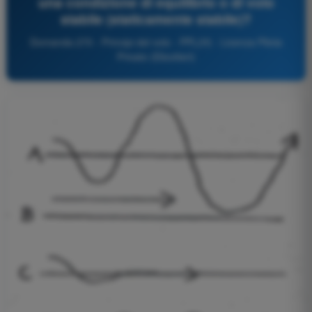
una condizione di equilibrio o di volo
stabile (staticamente stabile)?
Domanda 270 - Principi del volo - PPL(H) - Licenza Pilota
Privato (Elicotteri)