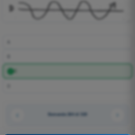
A
B
C
D
Domanda 264 di 320