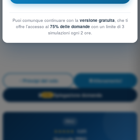
Puoi comunque continuare con la
versione gratuita
, che ti
offre l'accesso al
75% delle domande
con un limite di 3
simulazioni ogni 2 ore.
Principi del volo
Allenamento!
Spiegazione domanda
🔒
PRO
PRO
★★★★★
4,6/5
Quizvds PRO