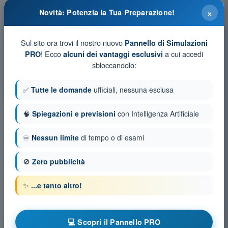
×
Novità: Potenzia la Tua Preparazione!
Test di allenamento e simulazioni d'esame a tempo
PPL(H) - Licenza Pilota Privato (Elicotteri)
Sul sito ora trovi il nostro nuovo
Pannello di Simulazioni
Simulazione d'esame PPL(H) - Principi del volo
! Ecco
a cui accedi
PRO
alcuni dei vantaggi esclusivi
Allenamento PPL(H) - Principi del volo
sbloccandolo:
Esame in PDF PPL(H) - Principi del volo
✅
Tutte le domande
ufficiali, nessuna esclusa
🧠
Spiegazioni e previsioni
con Intelligenza Artificiale
♾️
Nessun limite
di tempo o di esami
🚫
Zero pubblicità
✨
...e tanto altro!
💻 Scopri il Pannello PRO