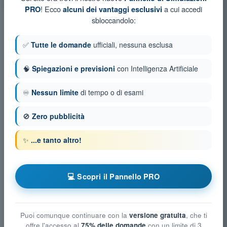
! Ecco
a cui accedi
PRO
alcuni dei vantaggi esclusivi
sbloccandolo:
✅
Tutte le domande
ufficiali, nessuna esclusa
🧠
Spiegazioni e previsioni
con Intelligenza Artificiale
♾️
Nessun limite
di tempo o di esami
🚫
Zero pubblicità
✨
...e tanto altro!
💻 Scopri il Pannello PRO
Puoi comunque continuare con la
versione gratuita
, che ti
offre l'accesso al
75% delle domande
con un limite di 3