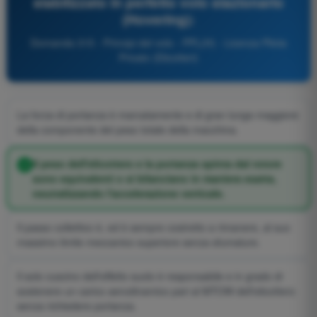
stabilizzato in perfetto volo stazionario
(Hovering):
Domanda 315 - Principi del volo - PPL(H) - Licenza Pilota
Privato (Elicotteri)
La forza di portanza è marcatamente e di gran lunga maggiore
della componente del peso totale della macchina.
Il peso dell'elicottero e la portanza spinta dal rotore
sono equivalenti o si bilanciano in maniera esatta,
neutralizzando l'accelerazione verticale.
Il passo collettivo è, ed è sempre costretto a rimanere, al suo
massimo limite meccanico superiore senza sfumature.
Il solo cuscino dell'effetto suolo è responsabile e in grado di
sostenere un carico aerodinamico pari al MTOW dell'elicottero
senza richiedere portanza.