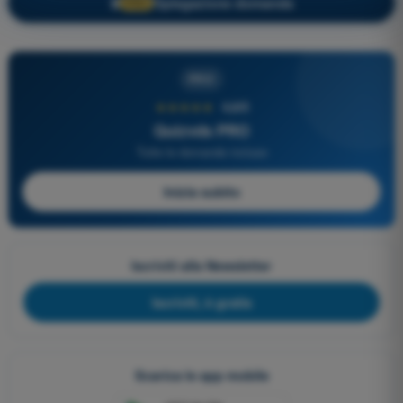
Spiegazione domanda
🔒
PRO
PRO
★★★★★
4,6/5
Quizvds PRO
Tutte le domande incluse
Inizia subito
Iscriviti alla Newsletter
Iscriviti, è gratis
Scarica le app mobile