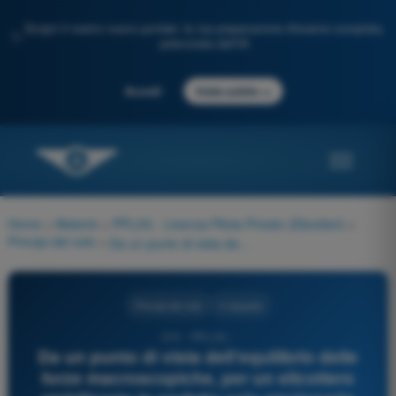
Scopri il nostro nuovo portale: la tua preparazione d'esame completa,
✨
potenziata dall'IA
→
Accedi
Inizia subito
Home
>
Materie
>
PPL(H) - Licenza Pilota Privato (Elicotteri)
>
Principi del volo
>
Da un punto di vista dell'equilibrio delle forze macroscopiche, per un elicottero stabilizzato in perfetto volo stazionario (Hovering):
Principi del volo
4 risposte
315 - PPL(H) -
Da un punto di vista dell'equilibrio delle
forze macroscopiche, per un elicottero