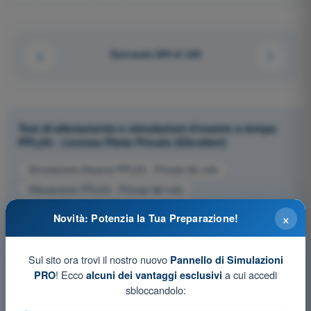
Domanda 309 di 320
Test di allenamento e simulazioni d'esame a tempo
PPL(H) - Licenza Pilota Privato (Elicotteri)
Simulazione d'esame PPL(H) - Principi del volo
Allenamento PPL(H) - Principi del volo
Esame in PDF PPL(H) - Principi del volo
×
Novità: Potenzia la Tua Preparazione!
Sul sito ora trovi il nostro nuovo
Pannello di Simulazioni
! Ecco
a cui accedi
PRO
alcuni dei vantaggi esclusivi
sbloccandolo: