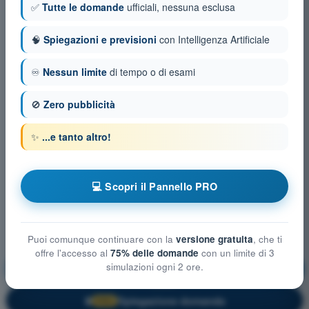
✅
Tutte le domande
ufficiali, nessuna esclusa
🧠
Spiegazioni e previsioni
con Intelligenza Artificiale
♾️
Nessun limite
di tempo o di esami
🚫
Zero pubblicità
✨
...e tanto altro!
💻 Scopri il Pannello PRO
Puoi comunque continuare con la
versione gratuita
, che ti
offre l'accesso al
75% delle domande
con un limite di 3
simulazioni ogni 2 ore.
Principi del volo
Allenamento!
Spiegazione domanda
🔒
PRO