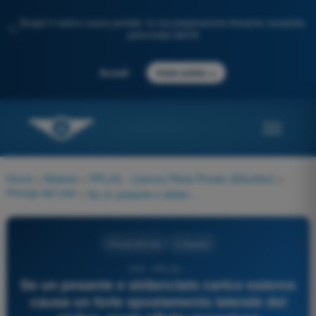
Scopri il nostro nuovo portale: la tua preparazione d'esame completa,
✨
potenziata dall'IA
→
Accedi
Inizia subito
Home
>
Materie
>
PPL(H) - Licenza Pilota Privato (Elicotteri)
>
Principi del volo
>
Se un pesante e sbilanciato carico esterno causa un forte spostamento laterale del ciclico, quale effetto si produce geometricamente e meccanicamente sull'escursione disponibile della barra (ciclico) in avanti e all'indietro?
Principi del volo
4 risposte
319 - PPL(H) -
Se un pesante e sbilanciato carico esterno
causa un forte spostamento laterale del