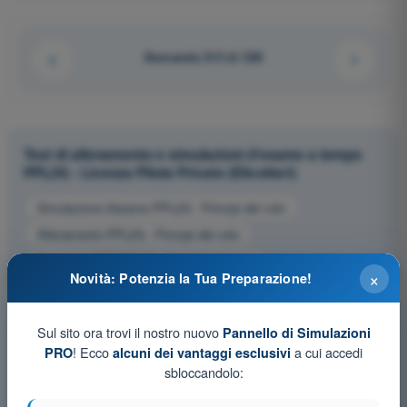
Domanda 313 di 320
Test di allenamento e simulazioni d'esame a tempo
PPL(H) - Licenza Pilota Privato (Elicotteri)
Simulazione d'esame PPL(H) - Principi del volo
Allenamento PPL(H) - Principi del volo
Esame in PDF PPL(H) - Principi del volo
×
Novità: Potenzia la Tua Preparazione!
Sul sito ora trovi il nostro nuovo
Pannello di Simulazioni
! Ecco
a cui accedi
PRO
alcuni dei vantaggi esclusivi
sbloccandolo: