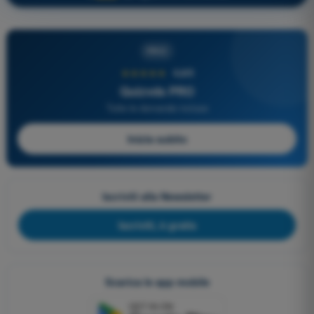
PRO
★★★★★
4,6/5
Quizvds PRO
Tutte le domande incluse
Inizia subito
Iscriviti alla Newsletter
Iscriviti, è gratis
Scarica le app mobile