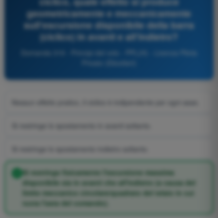
ciclico, quale effetto si produce
geometricamente e meccanicamente
sull'escursione disponibile della barra
(ciclico) in avanti e all'indietro?
Domanda 319 - Principi del volo - PPL(H) - Licenza Pilota
Privato (Elicotteri)
Nessun effetto pratico, il ciclico è indipendente per ogni asse.
Si restringe lo spostamento in avanti soltanto.
Si restringe lo spostamento indietro soltanto.
Si restringe fisicamente l'escursione massima
disponibile sia in avanti che all'indietro (a causa del
limite meccanico circolare/quadrato del telaio in cui
ruota l'asta del comando).