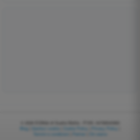
© 2026
EGWeb di Guatta Mattia - P.IVA: 04768540983
Blog
|
Gestisci cookie
|
Cookie Policy
|
Privacy Policy
|
Termini e condizioni
|
Partner
|
Chi siamo