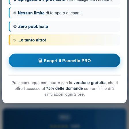
♾️
Nessun limite
di tempo o di esami
🚫
Zero pubblicità
✨
...e tanto altro!
💻 Scopri il Pannello PRO
Principi del volo
Allenamento!
Puoi comunque continuare con la
versione gratuita
, che ti
offre l'accesso al
75% delle domande
con un limite di 3
Spiegazione domanda
🔒
PRO
simulazioni ogni 2 ore.
PRO
★★★★★
4,6/5