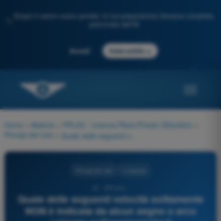
Scopri il nostro nuovo portale: la tua preparazione d'esame completa,
✨
potenziata dall'IA
→
Accedi
Inizia subito
Home
>
Materie
>
PPL(H) - Licenza Pilota Privato (Elicotteri)
>
Principi del volo
>
Quale delle seguenti velocità solitamente NON è indicata da alcun segno o arco colorato sull'anemometro?
Principi del volo
4 risposte
47 - PPL(H) -
Quale delle seguenti velocità solitamente
NON è indicata da alcun segno o arco