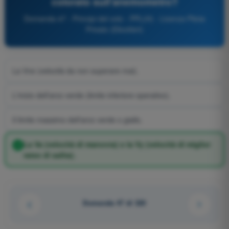
colorato sull'anemometro?
Domanda 47 - Principi del volo - PPL(H) - Licenza Pilota
Privato (Elicotteri)
La Vne (velocità da non superare mai).
L'inizio dell'arco verde (limite inferiore operativo).
Il limite massimo dell'arco verde o giallo.
La Va (velocità di manovra) o la Vy (velocità di miglior
rateo di salita).
Domanda 47 di 320