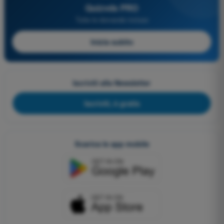
Quizvds PRO
Tutte le domande incluse
Inizia subito
Iscriviti alla Newsletter
Iscriviti, è gratis
Scarica le app mobile