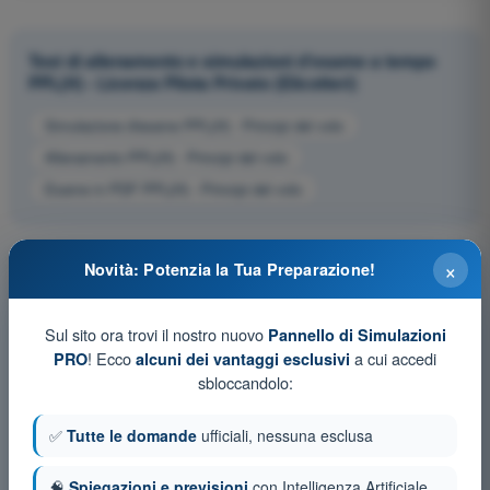
Test di allenamento e simulazioni d'esame a tempo
PPL(H) - Licenza Pilota Privato (Elicotteri)
Simulazione d'esame PPL(H) - Principi del volo
Allenamento PPL(H) - Principi del volo
Esame in PDF PPL(H) - Principi del volo
×
Novità: Potenzia la Tua Preparazione!
Sul sito ora trovi il nostro nuovo
Pannello di Simulazioni
! Ecco
a cui accedi
PRO
alcuni dei vantaggi esclusivi
sbloccandolo:
✅
Tutte le domande
ufficiali, nessuna esclusa
🧠
Spiegazioni e previsioni
con Intelligenza Artificiale