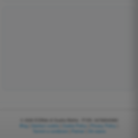
© 2026
EGWeb di Guatta Mattia - P.IVA: 04768540983
Blog
|
Gestisci cookie
|
Cookie Policy
|
Privacy Policy
|
Termini e condizioni
|
Partner
|
Chi siamo