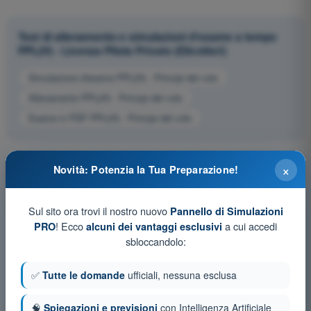
Test di allenamento e simulazioni d'esame a tempo
PPL(H) - Licenza Pilota Privato (Elicotteri)
Simulazione d'esame PPL(H) - Principi del volo
Allenamento PPL(H) - Principi del volo
Esame in PDF PPL(H) - Principi del volo
×
Novità: Potenzia la Tua Preparazione!
Sul sito ora trovi il nostro nuovo
Pannello di Simulazioni
! Ecco
a cui accedi
PRO
alcuni dei vantaggi esclusivi
sbloccandolo:
✅
Tutte le domande
ufficiali, nessuna esclusa
🧠
Spiegazioni e previsioni
con Intelligenza Artificiale