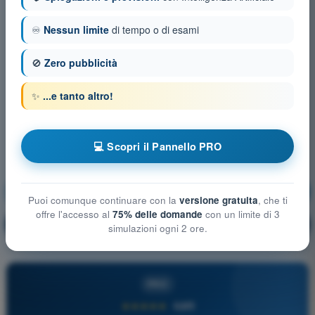
♾️
Nessun limite
di tempo o di esami
🚫
Zero pubblicità
✨
...e tanto altro!
💻 Scopri il Pannello PRO
Principi del volo
Allenamento!
Puoi comunque continuare con la
versione gratuita
, che ti
offre l'accesso al
75% delle domande
con un limite di 3
Spiegazione domanda
🔒
PRO
simulazioni ogni 2 ore.
PRO
★★★★★
4,6/5