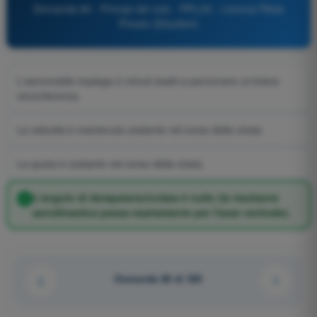
Domanda 80 - Principi del volo - PPL(H) - Licenza Pilota
Privato (Elicotteri)
L'aeromobile impiega 2 minuti esatti a percorrere un'intera
circonferenza.
La velocità è mantenuta costante nel corso della virata.
La quota è costante nel corso della virata.
L'angolo di derapata/scivolata è nullo (la risultante
aerodinamica passa esattamente per l'asse verticale).
Domanda 80 di 320