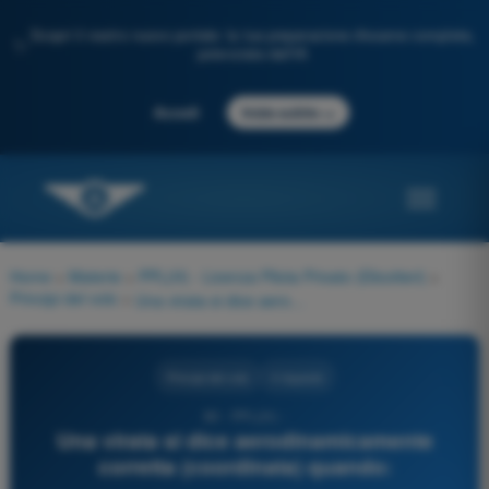
Scopri il nostro nuovo portale: la tua preparazione d'esame completa,
✨
potenziata dall'IA
→
Accedi
Inizia subito
Home
>
Materie
>
PPL(H) - Licenza Pilota Privato (Elicotteri)
>
Principi del volo
>
Una virata si dice aerodinamicamente corretta (coordinata) quando:
Principi del volo
4 risposte
80 - PPL(H) -
Una virata si dice aerodinamicamente
corretta (coordinata) quando: