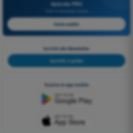
Quizvds PRO
Tutte le domande incluse
Inizia subito
Iscriviti alla Newsletter
Iscriviti, è gratis
Scarica le app mobile