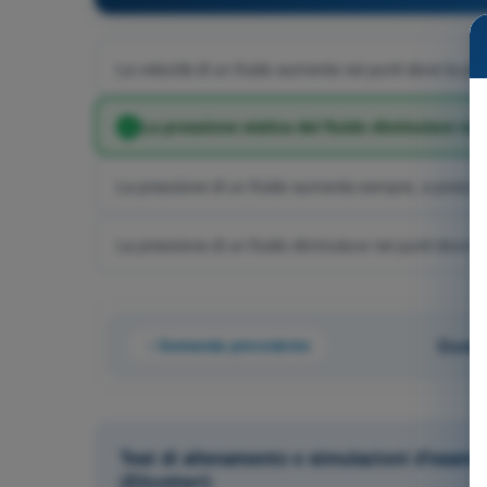
La velocità di un fluido aumenta nei punti dove la pre
La pressione statica del fluido diminuisce nei 
La pressione di un fluido aumenta sempre, a prescind
La pressione di un fluido diminuisce nei punti dove la
Domanda precedente
Doman
Test di allenamento e simulazioni d'esame
(Elicotteri)