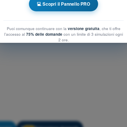
💻 Scopri il Pannello PRO
enamento PPL(H) - Principi del volo
Puoi comunque continuare con la
versione gratuita
, che ti offre
l'accesso al
75% delle domande
con un limite di 3 simulazioni ogni
2 ore.