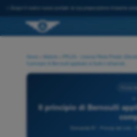
✨
Scopri il nostro nuovo portale: la tua preparazione d'esame comp
Home
>
Materie
>
PPL(H) - Licenza Pilota Privato (Elicott
Il principio di Bernoulli applicato ai fluidi e all'aerodinamica, comporta che:
Principi de
87
Il principio di Bernoulli appl
comp
Domanda 87 - Principi del volo - P