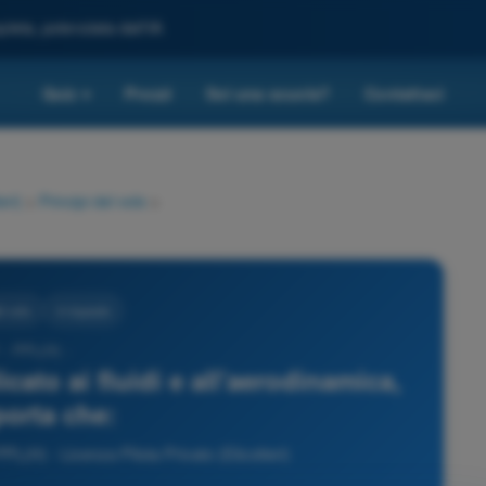
leta, potenziata dall'IA
Quiz
Prezzi
Sei una scuola?
Contattaci
▾
eri)
>
Principi del volo
>
l volo
4 risposte
 - PPL(H) -
icato ai fluidi e all'aerodinamica,
orta che:
PL(H) - Licenza Pilota Privato (Elicotteri)