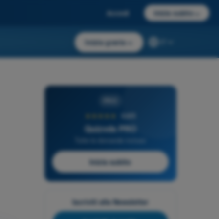
Accedi
Inizia subito
→
Inizia gratis
→
IT
PRO
★★★★★
4,6/5
Quizvds PRO
Tutte le domande incluse
Inizia subito
Iscriviti alla Newsletter