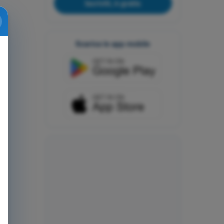
Iscriviti, è gratis
Scarica le app mobile