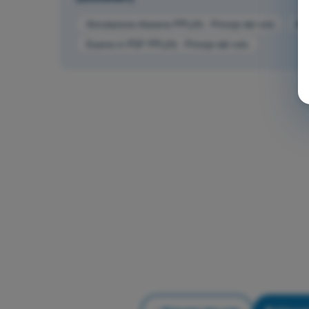
Simulazione d'esame PPL(H) - Principi del volo
All
Esame in PDF PPL(H) - Principi del volo