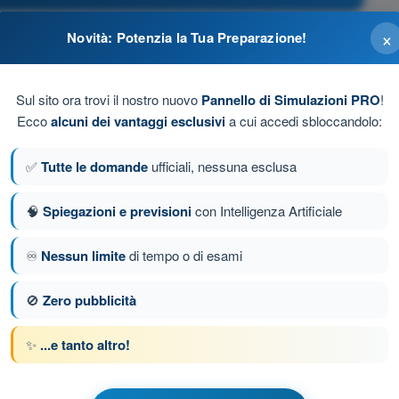
×
Novità: Potenzia la Tua Preparazione!
ssione statica del fluido aumenta.
Sul sito ora trovi il nostro nuovo
Pannello di Simulazioni PRO
!
punti dove la velocità del fluido aumenta.
Ecco
alcuni dei vantaggi esclusivi
a cui accedi sbloccandolo:
ere dalla velocità.
✅
Tutte le domande
ufficiali, nessuna esclusa
 velocità del fluido diminuisce.
🧠
Spiegazioni e previsioni
con Intelligenza Artificiale
♾️
Nessun limite
di tempo o di esami
da 87 di 320
Domanda successiva
🚫
Zero pubblicità
✨
...e tanto altro!
 a tempo PPL(H) - Licenza Pilota Privato