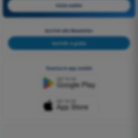
Inizia subito
Iscriviti alla Newsletter
Iscriviti, è gratis
Scarica le app mobile