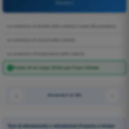
(Elicotteri)
La variazione di densità della materia in base alla pressione.
La variazione di volume della materia.
La variazione di temperatura della materia.
Il peso di un corpo diviso per il suo volume.
Domanda 9 di 320
Test di allenamento e simulazioni d'esame a tempo