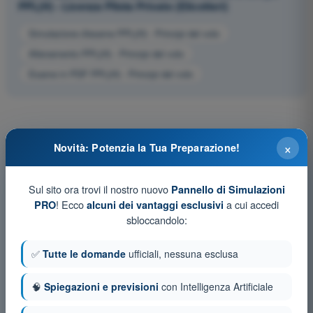
PPL(H) - Licenza Pilota Privato (Elicotteri)
Simulazione d'esame PPL(H) - Principi del volo
Allenamento PPL(H) - Principi del volo
Esame in PDF PPL(H) - Principi del volo
×
Novità: Potenzia la Tua Preparazione!
Sul sito ora trovi il nostro nuovo
Pannello di Simulazioni
! Ecco
a cui accedi
PRO
alcuni dei vantaggi esclusivi
sbloccandolo:
✅
Tutte le domande
ufficiali, nessuna esclusa
🧠
Spiegazioni e previsioni
con Intelligenza Artificiale