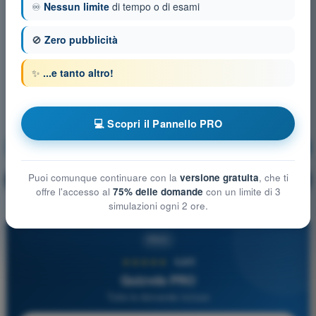
♾️
Nessun limite
di tempo o di esami
🚫
Zero pubblicità
✨
...e tanto altro!
💻 Scopri il Pannello PRO
Principi del volo
Allenamento!
Puoi comunque continuare con la
versione gratuita
, che ti
Spiegazione domanda
🔒
PRO
offre l'accesso al
75% delle domande
con un limite di 3
simulazioni ogni 2 ore.
PRO
★★★★★
4,6/5
Quizvds PRO
Tutte le domande incluse