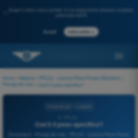
Scopri il nostro nuovo portale: la tua preparazione d'esame completa,
✨
potenziata dall'IA
→
Accedi
Inizia subito
Home
>
Materie
>
PPL(H) - Licenza Pilota Privato (Elicotteri)
>
Principi del volo
>
Cos'è il peso specifico?
Principi del volo
4 risposte
9 - PPL(H) -
Cos'è il peso specifico?
Domanda 9 - Principi del volo - PPL(H) - Licenza Pilota Privato