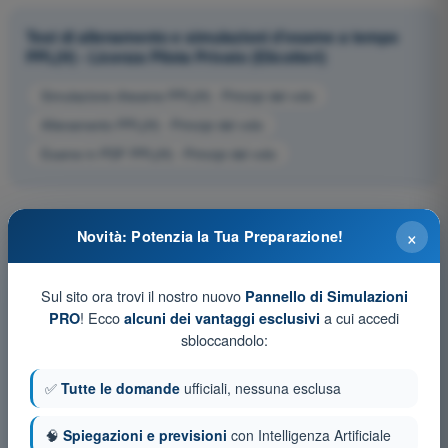
Test di allenamento e simulazioni d'esame a tempo
PPL(H) - Licenza Pilota Privato (Elicotteri)
Simulazione d'esame PPL(H) - Principi del volo
Allenamento PPL(H) - Principi del volo
Esame in PDF PPL(H) - Principi del volo
×
Novità: Potenzia la Tua Preparazione!
Sul sito ora trovi il nostro nuovo
Pannello di Simulazioni
! Ecco
a cui accedi
PRO
alcuni dei vantaggi esclusivi
sbloccandolo:
✅
Tutte le domande
ufficiali, nessuna esclusa
🧠
Spiegazioni e previsioni
con Intelligenza Artificiale