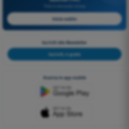
Tutte le domande incluse
Inizia subito
Iscriviti alla Newsletter
Iscriviti, è gratis
Scarica le app mobile