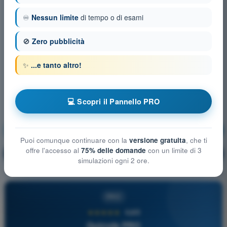
♾️
Nessun limite
di tempo o di esami
🚫
Zero pubblicità
✨
...e tanto altro!
💻 Scopri il Pannello PRO
Principi del volo
Allenamento!
Puoi comunque continuare con la
versione gratuita
, che ti
offre l'accesso al
75% delle domande
con un limite di 3
Spiegazione domanda
🔒
PRO
simulazioni ogni 2 ore.
PRO
★★★★★
4,6/5
Quizvds PRO