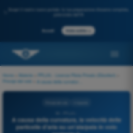
Scopri il nostro nuovo portale: la tua preparazione d'esame completa,
✨
potenziata dall'IA
→
Accedi
Inizia subito
Home
>
Materie
>
PPL(H) - Licenza Pilota Privato (Elicotteri)
>
Principi del volo
>
A causa della curvatura, la velocità delle particelle d'aria su un'ala/pala in volo portante è:
Principi del volo
4 risposte
98 - PPL(H) -
A causa della curvatura, la velocità delle
particelle d'aria su un'ala/pala in volo