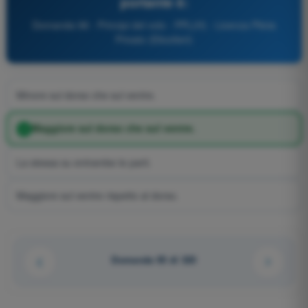
portante è:
Domanda 98 - Principi del volo - PPL(H) - Licenza Pilota
Privato (Elicotteri)
Minore sul dorso che sul ventre.
Maggiore sul dorso che sul ventre.
La stessa su entrambe le parti.
Maggiore sul ventre rispetto al dorso.
Domanda 95 di 320