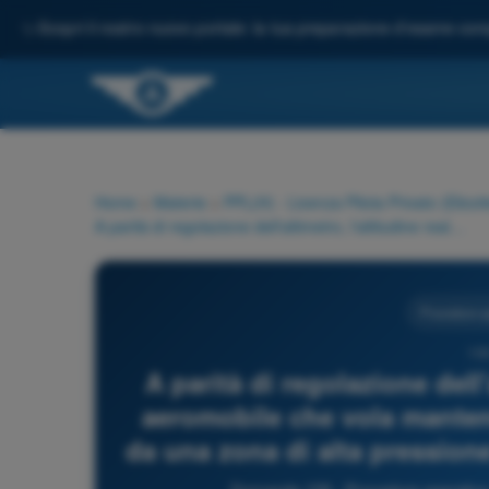
✨
Scopri il nostro nuovo portale: la tua preparazione d'esame comp
Home
>
Materie
>
PPL(H) - Licenza Pilota Privato (Elicott
A parità di regolazione dell'altimetro, l'altitudine reale di un aeromobile che vola mantenendo costante la quota indicata da una zona di alta pressione ad una zona di bassa pressione:
Procedure o
109
A parità di regolazione dell'
aeromobile che vola manten
da una zona di alta pression