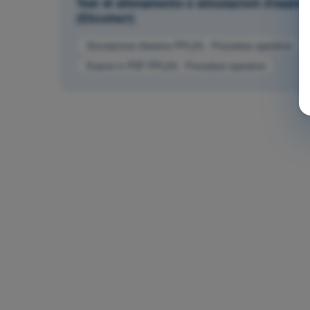
Test di allenamento e simulazioni d'esame
(Elicotteri)
Simulazione d'esame PPL(H) - Procedure operative
Esame in PDF PPL(H) - Procedure operative