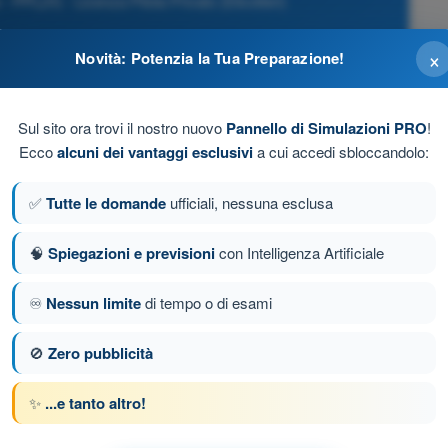
PPL(H) - Licenza Pilota Privato (Elicotteri)
×
Novità: Potenzia la Tua Preparazione!
Sul sito ora trovi il nostro nuovo
Pannello di Simulazioni PRO
!
anto indicato).
Ecco
alcuni dei vantaggi esclusivi
a cui accedi sbloccandolo:
o).
✅
Tutte le domande
ufficiali, nessuna esclusa
🧠
Spiegazioni e previsioni
con Intelligenza Artificiale
♾️
Nessun limite
di tempo o di esami
a 109 di 246
Domanda successiva
🚫
Zero pubblicità
✨
...e tanto altro!