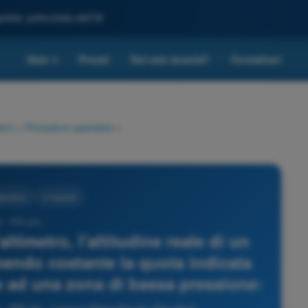
leta, potenziata dall'IA
Quiz
Prezzi
Sei una scuola?
Contattaci
▾
eri)
>
Procedure operative
>
perative
4 risposte
 - PPL(H) -
altimetro, l'altitudine reale di un
endo costante la quota indicata
e ad una zona di bassa pressione: