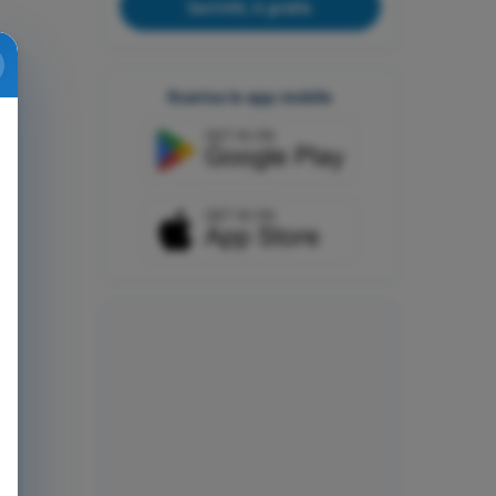
Iscriviti, è gratis
Scarica le app mobile