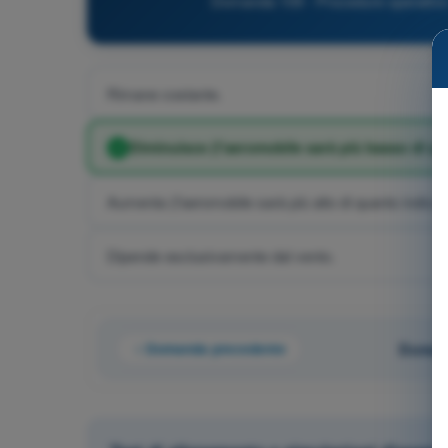
Domanda 109 - Procedure operative - 
Rimane costante.
Diminuisce (l'aeromobile sarà più basso di qu
Aumenta (l'aeromobile sarà più alto di quanto indicat
Dipende esclusivamente dal vento.
Domanda precedente
Domand