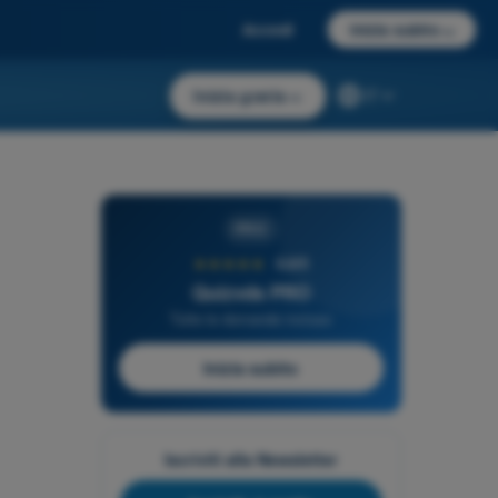
Accedi
Inizia subito
→
Inizia gratis
→
IT
PRO
★★★★★
4,6/5
Quizvds PRO
Tutte le domande incluse
Inizia subito
Iscriviti alla Newsletter