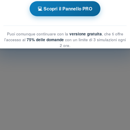
 a tempo PPL(H) - Licenza Pilota Privato
💻 Scopri il Pannello PRO
Allenamento PPL(H) - Procedure operative
Puoi comunque continuare con la
versione gratuita
, che ti offre
l'accesso al
75% delle domande
con un limite di 3 simulazioni ogni
2 ore.