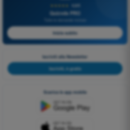
★★★★★
4,6/5
Quizvds PRO
Tutte le domande incluse
Inizia subito
Iscriviti alla Newsletter
Iscriviti, è gratis
Scarica le app mobile