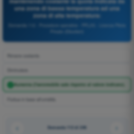
mantenendo costante la quota indicata da
una zona di bassa temperatura ad una
zona di alta temperatura:
Domanda 112 - Procedure operative - PPL(H) - Licenza Pilota
Privato (Elicotteri)
Rimane costante.
Diminuisce.
Aumenta (l'aeromobile sale rispetto al valore indicato).
Fluttua in base all'umidità.
Domanda 112 di 246