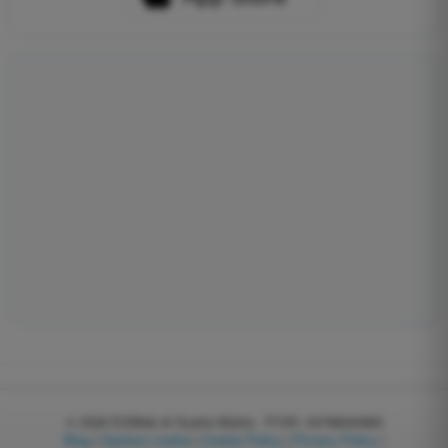
© 2026
EGWeb di Guatta Mattia - P.IVA: 04768540983
Blog
|
Gestisci cookie
|
Cookie Policy
|
Privacy Policy
|