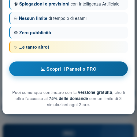
🧠
Spiegazioni e previsioni
con Intelligenza Artificiale
♾️
Nessun limite
di tempo o di esami
🚫
Zero pubblicità
✨
...e tanto altro!
💻 Scopri il Pannello PRO
Puoi comunque continuare con la
versione gratuita
, che ti
Procedure operative
Allenamento!
offre l'accesso al
75% delle domande
con un limite di 3
simulazioni ogni 2 ore.
Spiegazione domanda
🔒
PRO
PRO