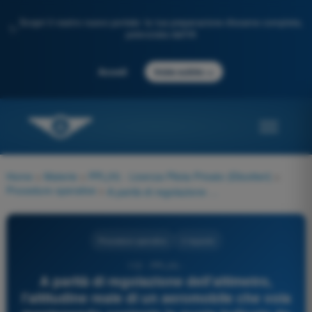
Scopri il nostro nuovo portale: la tua preparazione d'esame completa,
✨
potenziata dall'IA
→
Accedi
Inizia subito
Home
>
Materie
>
PPL(H) - Licenza Pilota Privato (Elicotteri)
>
Procedure operative
>
A parità di regolazione dell'altimetro, l'altitudine reale di un aeromobile che vola mantenendo costante la quota indicata da una zona di bassa temperatura ad una zona di alta temperatura:
Procedure operative
4 risposte
112 - PPL(H) -
A parità di regolazione dell'altimetro,
l'altitudine reale di un aeromobile che vola