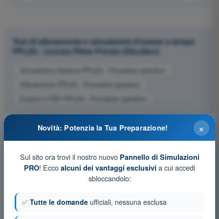
Test di allenamento e simulazioni d'esame a tempo
PPL(H) - Licenza Pilota Privato (Elicotteri)
Simulazione d'esame PPL(H) - Procedure operative
Allenamento PPL(H) - Procedure operative
Esame in PDF PPL(H) - Procedure operative
×
Novità: Potenzia la Tua Preparazione!
Sul sito ora trovi il nostro nuovo
Pannello di Simulazioni
! Ecco
a cui accedi
PRO
alcuni dei vantaggi esclusivi
sbloccandolo:
✅
Tutte le domande
ufficiali, nessuna esclusa