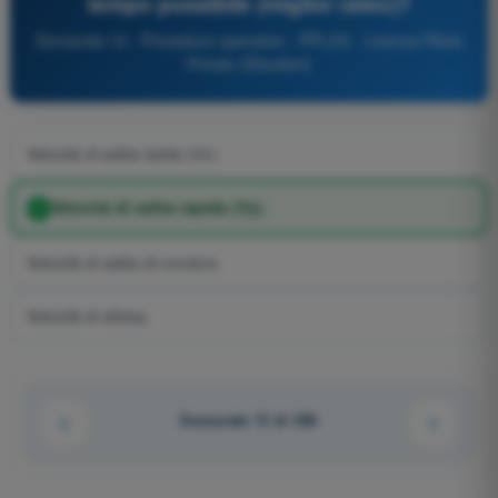
tempo possibile (miglior rateo)?
Domanda 12 - Procedure operative - PPL(H) - Licenza Pilota
Privato (Elicotteri)
Velocità di salita ripida (Vx).
Velocità di salita rapida (Vy).
Velocità di salita di crociera.
Velocità di attesa.
Domanda 12 di 246