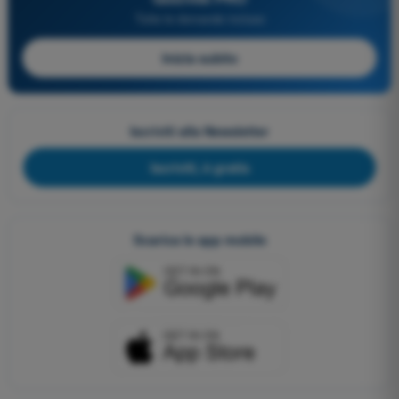
Tutte le domande incluse
Inizia subito
Iscriviti alla Newsletter
Iscriviti, è gratis
Scarica le app mobile