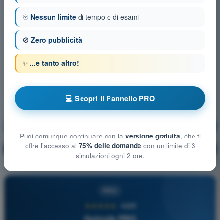
♾️
Nessun limite
di tempo o di esami
🚫
Zero pubblicità
✨
...e tanto altro!
💻 Scopri il Pannello PRO
Procedure operative
Allenamento!
Puoi comunque continuare con la
versione gratuita
, che ti
offre l'accesso al
75% delle domande
con un limite di 3
Spiegazione domanda
🔒
PRO
simulazioni ogni 2 ore.
PRO
★★★★★
4,6/5
Quizvds PRO