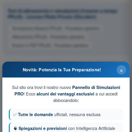
Test di allenamento e simulazioni d'esame a tempo
PPL(H) - Licenza Pilota Privato (Elicotteri)
Simulazione d'esame PPL(H) - Procedure operative
Allenamento PPL(H) - Procedure operative
Esame in PDF PPL(H) - Procedure operative
×
Novità: Potenzia la Tua Preparazione!
Sul sito ora trovi il nostro nuovo
Pannello di Simulazioni
! Ecco
a cui accedi
PRO
alcuni dei vantaggi esclusivi
sbloccandolo:
✅
Tutte le domande
ufficiali, nessuna esclusa
🧠
Spiegazioni e previsioni
con Intelligenza Artificiale