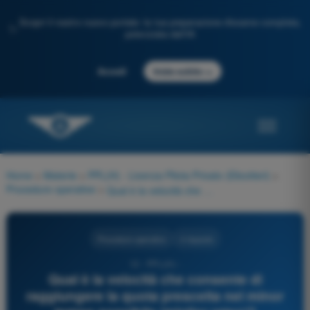
Scopri il nostro nuovo portale: la tua preparazione d'esame completa,
✨
potenziata dall'IA
→
Accedi
Inizia subito
Home
>
Materie
>
PPL(H) - Licenza Pilota Privato (Elicotteri)
>
Procedure operative
>
Qual è la velocità che consente di raggiungere la quota prescelta nel minor tempo possibile (miglior rateo)?
Procedure operative
4 risposte
12 - PPL(H) -
Qual è la velocità che consente di
raggiungere la quota prescelta nel minor