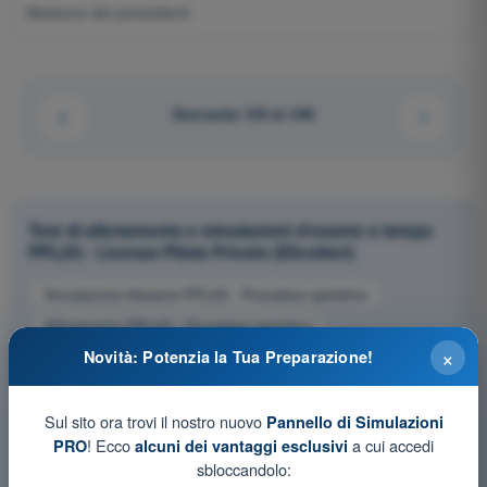
Nessuno dei precedenti.
Domanda 129 di 246
Test di allenamento e simulazioni d'esame a tempo
PPL(H) - Licenza Pilota Privato (Elicotteri)
Simulazione d'esame PPL(H) - Procedure operative
Allenamento PPL(H) - Procedure operative
×
Novità: Potenzia la Tua Preparazione!
Esame in PDF PPL(H) - Procedure operative
Sul sito ora trovi il nostro nuovo
Pannello di Simulazioni
! Ecco
a cui accedi
PRO
alcuni dei vantaggi esclusivi
sbloccandolo: