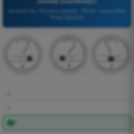
corretta (coordinata)?
Domanda 129 - Procedure operative - PPL(H) - Licenza Pilota
Privato (Elicotteri)
X
Y
Z