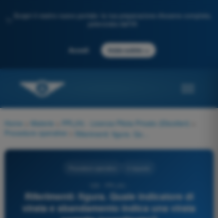
Scopri il nostro nuovo portale: la tua preparazione d'esame completa,
✨
potenziata dall'IA
→
Accedi
Inizia subito
Home
>
Materie
>
PPL(H) - Licenza Pilota Privato (Elicotteri)
>
Procedure operative
>
Riferimenti: figura. Quale indicatore di virata e sbandamento indica una virata corretta (coordinata)?
Procedure operative
4 risposte
129 - PPL(H) -
Riferimenti: figura. Quale indicatore di
virata e sbandamento indica una virata