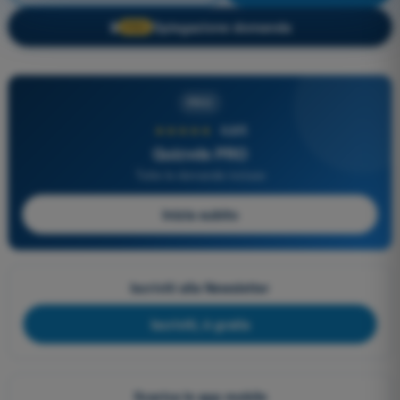
Spiegazione domanda
🔒
PRO
PRO
★★★★★
4,6/5
Quizvds PRO
Tutte le domande incluse
Inizia subito
Iscriviti alla Newsletter
Iscriviti, è gratis
Scarica le app mobile