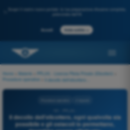
Scopri il nostro nuovo portale: la tua preparazione d'esame completa,
✨
potenziata dall'IA
→
Accedi
Inizia subito
Home
>
Materie
>
PPL(H) - Licenza Pilota Privato (Elicotteri)
>
Procedure operative
>
Il decollo dell'elicottero, ogni qualvolta sia possibile e gli ostacoli lo permettano, dovrebbe essere effettuato:
Procedure operative
4 risposte
191 - PPL(H) -
Il decollo dell'elicottero, ogni qualvolta sia
possibile e gli ostacoli lo permettano,