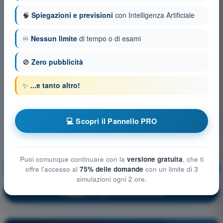
🧠
Spiegazioni e previsioni
con Intelligenza Artificiale
♾️
Nessun limite
di tempo o di esami
🚫
Zero pubblicità
✨
...e tanto altro!
💻 Scopri il Pannello PRO
Puoi comunque continuare con la
versione gratuita
, che ti
Procedure operative
Allenamento!
offre l'accesso al
75% delle domande
con un limite di 3
simulazioni ogni 2 ore.
Spiegazione domanda
🔒
PRO