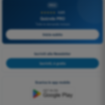
PRO
★★★★★
4,6/5
Quizvds PRO
Tutte le domande incluse
Inizia subito
Iscriviti alla Newsletter
Iscriviti, è gratis
Scarica le app mobile