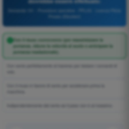
dovrebbe essere effettuato:
Domanda 191 - Procedure operative - PPL(H) - Licenza Pilota
Privato (Elicotteri)
Con il muso controvento (per massimizzare la
portanza, ridurre la velocità al suolo e anticipare la
portanza traslazionale).
Con vento perfettamente al traverso per testare i comandi di
volo.
Con il muso in favore di vento per accelerare prima la
macchina.
Indipendentemente dal vento se il peso non è al massimo.