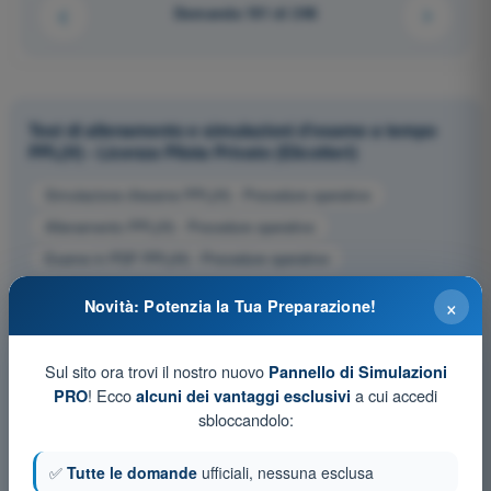
Domanda 191 di 246
Test di allenamento e simulazioni d'esame a tempo
PPL(H) - Licenza Pilota Privato (Elicotteri)
Simulazione d'esame PPL(H) - Procedure operative
Allenamento PPL(H) - Procedure operative
Esame in PDF PPL(H) - Procedure operative
×
Novità: Potenzia la Tua Preparazione!
Sul sito ora trovi il nostro nuovo
Pannello di Simulazioni
! Ecco
a cui accedi
PRO
alcuni dei vantaggi esclusivi
sbloccandolo:
✅
Tutte le domande
ufficiali, nessuna esclusa