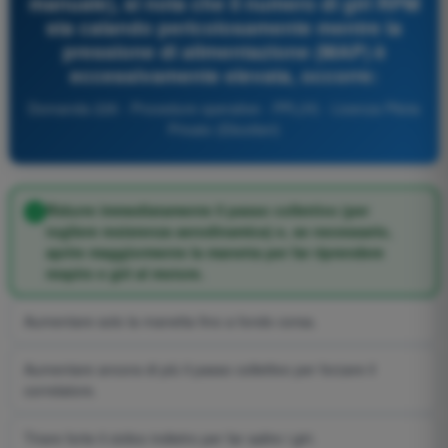
manuale), si nota che il numero di giri RPM
sta calando pericolosamente mentre la
pressione di alimentazione (MAP) è
eccessivamente elevata, occorre:
Domanda 226 - Procedure operative - PPL(H) - Licenza Pilota
Privato (Elicotteri)
Ridurre immediatamente il passo collettivo (per
togliere resistenza aerodinamica) e, se necessario,
aprire maggiormente la manetta per far riprendere
respiro e giri al motore.
Aumentare solo la manetta fino a fondo corsa.
Aumentare ancora di più il passo collettivo per forzare il
correlatore.
Tirare forte il ciclico indietro per far salire i giri.