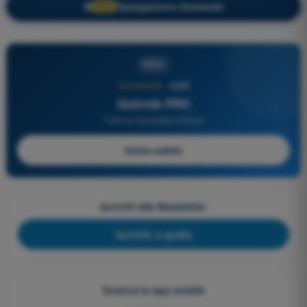
Spiegazione domanda
🔒
PRO
PRO
★★★★★
4,6/5
Quizvds PRO
Tutte le domande incluse
Inizia subito
Iscriviti alla Newsletter
Iscriviti, è gratis
Scarica le app mobile