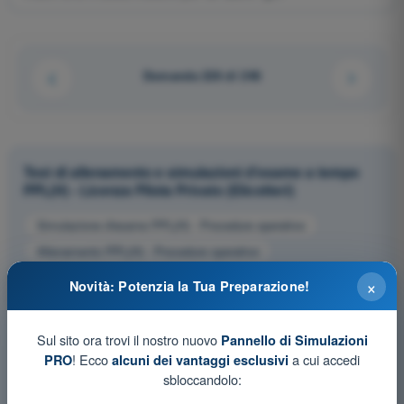
Domanda 226 di 246
Test di allenamento e simulazioni d'esame a tempo
PPL(H) - Licenza Pilota Privato (Elicotteri)
Simulazione d'esame PPL(H) - Procedure operative
Allenamento PPL(H) - Procedure operative
Esame in PDF PPL(H) - Procedure operative
×
Novità: Potenzia la Tua Preparazione!
Sul sito ora trovi il nostro nuovo
Pannello di Simulazioni
! Ecco
a cui accedi
PRO
alcuni dei vantaggi esclusivi
sbloccandolo: