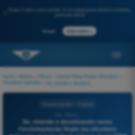
Scopri il nostro nuovo portale: la tua preparazione d'esame completa,
✨
potenziata dall'IA
→
Accedi
Inizia subito
Home
>
Materie
>
PPL(H) - Licenza Pilota Privato (Elicotteri)
>
Procedure operative
>
Se, virando o decelerando verso l'avvicinamento finale (su elicottero manuale), si nota che il numero di giri RPM sta calando pericolosamente mentre la pressione di alimentazione (MAP) è eccessivamente elevata, occorre:
Procedure operative
4 risposte
226 - PPL(H) -
Se, virando o decelerando verso
l'avvicinamento finale (su elicottero