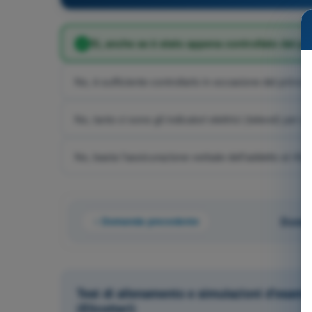
Sì, anche se è stato appena controllato dal pe
No, è sufficiente controllarlo in occasione del primo v
No, tanto ci sono gli indicatori elettrici (televel) per q
No, basta l'assicurazione verbale dell'addetto al rifo
Domanda precedente
Doman
Test di allenamento e simulazioni d'esame
(Elicotteri)