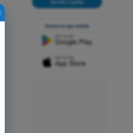
Iscriviti, è gratis
Scarica le app mobile