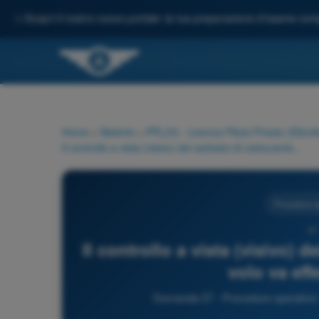
✨
Scopri il nostro nuovo portale: la tua preparazione d'esame comp
Home
>
Materie
>
PPL(H) - Licenza Pilota Privato (Elicott
Il controllo a vista (visivo) dei serbatoi di carburante prima del volo va effettuato sempre?
Procedure o
37
Il controllo a vista (visivo) 
volo va ef
Domanda 37 - Procedure operative - 