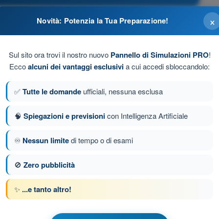
×
Novità: Potenzia la Tua Preparazione!
rsonale addetto al rifornimento.
Sul sito ora trovi il nostro nuovo
Pannello di Simulazioni PRO
!
olo.
Ecco
alcuni dei vantaggi esclusivi
a cui accedi sbloccandolo:
uesto.
✅
Tutte le domande
ufficiali, nessuna esclusa
rnimento.
🧠
Spiegazioni e previsioni
con Intelligenza Artificiale
♾️
Nessun limite
di tempo o di esami
da 37 di 246
Domanda successiva
🚫
Zero pubblicità
✨
...e tanto altro!
 a tempo PPL(H) - Licenza Pilota Privato