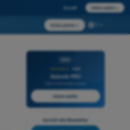
Accedi
Inizia subito
→
Inizia gratis
→
IT
PRO
★★★★★
4,6/5
Quizvds PRO
Tutte le domande incluse
Inizia subito
Iscriviti alla Newsletter