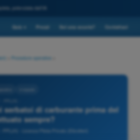
leta, potenziata dall'IA
Quiz
Prezzi
Sei una scuola?
Contattaci
▾
eri)
>
Procedure operative
>
perative
4 risposte
 - PPL(H) -
dei serbatoi di carburante prima del
fettuato sempre?
PPL(H) - Licenza Pilota Privato (Elicotteri)