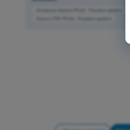
Simulazione d'esame PPL(H) - Procedure operative
Esame in PDF PPL(H) - Procedure operative