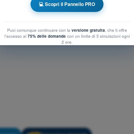
💻 Scopri il Pannello PRO
Allenamento PPL(H) - Procedure operative
Puoi comunque continuare con la
versione gratuita
, che ti offre
l'accesso al
75% delle domande
con un limite di 3 simulazioni ogni
2 ore.