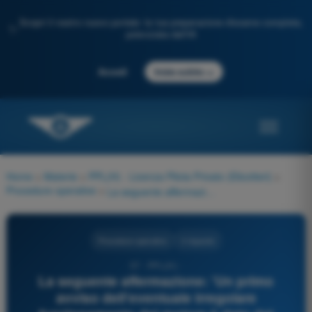
Scopri il nostro nuovo portale: la tua preparazione d'esame completa,
✨
potenziata dall'IA
→
Accedi
Inizia subito
Home
>
Materie
>
PPL(H) - Licenza Pilota Privato (Elicotteri)
>
Procedure operative
>
La seguente affermazione: 'Un primo avviso dell'eventuale irregolare funzionamento del motore è dato dal rumore, da un livello anomalo di vibrazioni e da una risposta ruvida all'apertura della manetta o del collettivo'. È vera o falsa?
Procedure operative
4 risposte
57 - PPL(H) -
La seguente affermazione: 'Un primo
avviso dell'eventuale irregolare