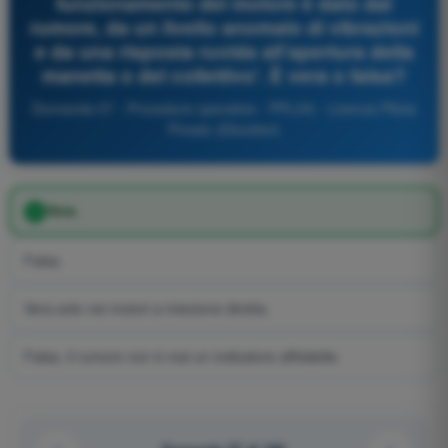
funzionamento del motore è dato dal
rumore, da un livello anomalo di vibrazioni
e da una risposta ruvida all'apertura della
manetta o del collettivo'. È vera o falsa?
Domanda 57 - Procedure operative - PPL(H) - Licenza Pilota
Privato (Elicotteri)
Vera.
Falsa.
Vera solo nei motori a iniezione diretta.
Falsa, il rumore non è mai un indicatore affidabile.