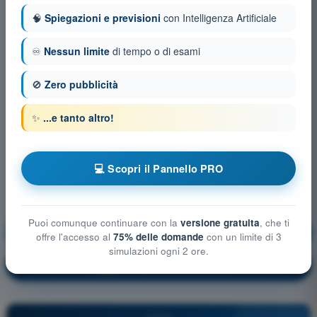
🧠
Spiegazioni e previsioni
con Intelligenza Artificiale
♾️
Nessun limite
di tempo o di esami
🚫
Zero pubblicità
✨
...e tanto altro!
💻 Scopri il Pannello PRO
Puoi comunque continuare con la
versione gratuita
, che ti
Procedure operative
Allenamento!
offre l'accesso al
75% delle domande
con un limite di 3
simulazioni ogni 2 ore.
Spiegazione domanda
🔒
PRO