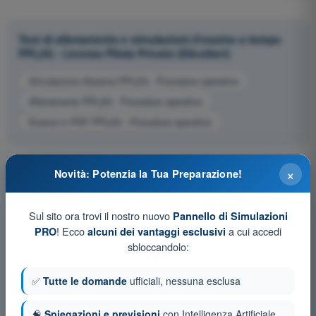
Test di allenamento e simulazioni d'esame a tempo
PPL(H) - Licenza Pilota Privato (Elicotteri)
Simulazione d'esame PPL(H) - Procedure operative
Allenamento PPL(H) - Procedure operative
Esame in PDF PPL(H) - Procedure operative
×
Novità: Potenzia la Tua Preparazione!
Sul sito ora trovi il nostro nuovo
Pannello di Simulazioni
! Ecco
a cui accedi
PRO
alcuni dei vantaggi esclusivi
sbloccandolo:
✅
Tutte le domande
ufficiali, nessuna esclusa
🧠
Spiegazioni e previsioni
con Intelligenza Artificiale