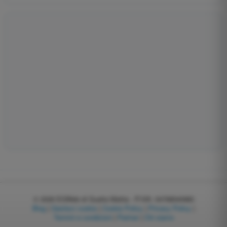
© 2026
EGWeb di Guatta Mattia - P.IVA: 04768540983
Blog
|
Gestisci cookie
|
Cookie Policy
|
Privacy Policy
|
Termini e condizioni
|
Partner
|
Chi siamo