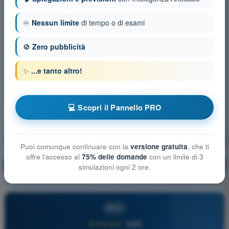
♾️
Nessun limite
di tempo o di esami
🚫
Zero pubblicità
✨
...e tanto altro!
💻 Scopri il Pannello PRO
Procedure operative
Allenamento!
Puoi comunque continuare con la
versione gratuita
, che ti
offre l'accesso al
75% delle domande
con un limite di 3
Spiegazione domanda
🔒
PRO
simulazioni ogni 2 ore.
PRO
★★★★★
4,6/5