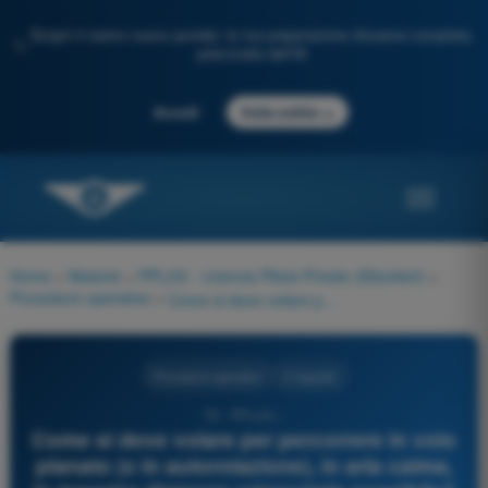
Scopri il nostro nuovo portale: la tua preparazione d'esame completa,
✨
potenziata dall'IA
→
Accedi
Inizia subito
Home
>
Materie
>
PPL(H) - Licenza Pilota Privato (Elicotteri)
>
Procedure operative
>
Come si deve volare per percorrere in volo planato (o in autorotazione), in aria calma, la maggior distanza orizzontale possibile?
Procedure operative
4 risposte
76 - PPL(H) -
Come si deve volare per percorrere in volo
planato (o in autorotazione), in aria calma,