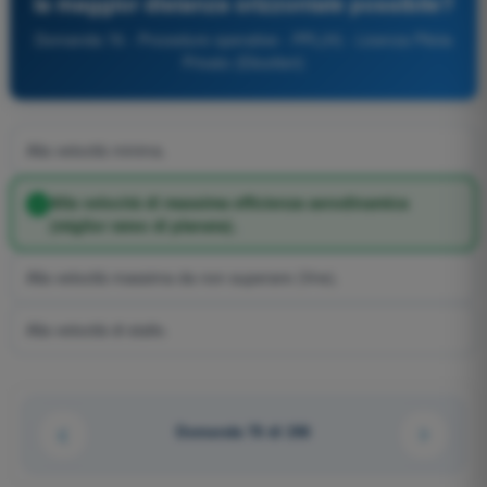
la maggior distanza orizzontale possibile?
Domanda 76 - Procedure operative - PPL(H) - Licenza Pilota
Privato (Elicotteri)
Alla velocità minima.
Alla velocità di massima efficienza aerodinamica
(miglior rateo di planata).
Alla velocità massima da non superare (Vne).
Alla velocità di stallo.
Domanda 76 di 246