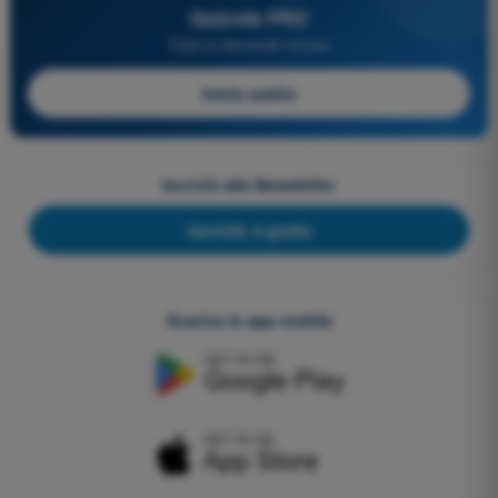
Quizvds PRO
Tutte le domande incluse
Inizia subito
Iscriviti alla Newsletter
Iscriviti, è gratis
Scarica le app mobile