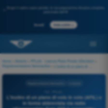
Scopri il nostro nuovo portale: la tua preparazione d'esame completa,
✨
potenziata dall'IA
→
Accedi
Inizia subito
Home
>
Materie
>
PPL(H) - Licenza Pilota Privato (Elicotteri)
>
Regolamentazione Aeronautica
>
L'inoltro di un piano di volo in volo (AFIL) o in forma abbreviata via radio all'appropriato Ente ATS è consentito:
Regolamentazione Aeronautica
4 risposte
103 - PPL(H) -
L'inoltro di un piano di volo in volo (AFIL) o
in forma abbreviata via radio