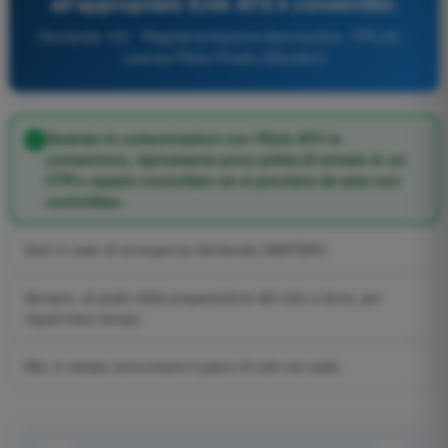
all'appropriato Ente ATS è consentito:
Domanda 103 - Regolamentazione Aeronautica - PPL(H) -
Licenza Pilota Privato (Elicotteri)
Quando le comunicazioni con l'Ente ATC lo
consentono, tipicamente poco prima di entrare in un
CTR o spazio controllato se si proviene da aree non
controllate.
Solo in caso di emergenza dichiarata (MAYDAY).
Sempre, al posto della preparazione del volo a terra, per
risparmiare tempo.
Mai, è vietato comunicare il piano di volo via radio.