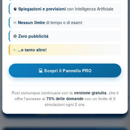
🧠
Spiegazioni e previsioni
con Intelligenza Artificiale
♾️
Nessun limite
di tempo o di esami
🚫
Zero pubblicità
✨
...e tanto altro!
💻 Scopri il Pannello PRO
Puoi comunque continuare con la
versione gratuita
, che ti
Regolamentazione Aeronautica
Allenamento!
offre l'accesso al
75% delle domande
con un limite di 3
simulazioni ogni 2 ore.
Spiegazione domanda
🔒
PRO