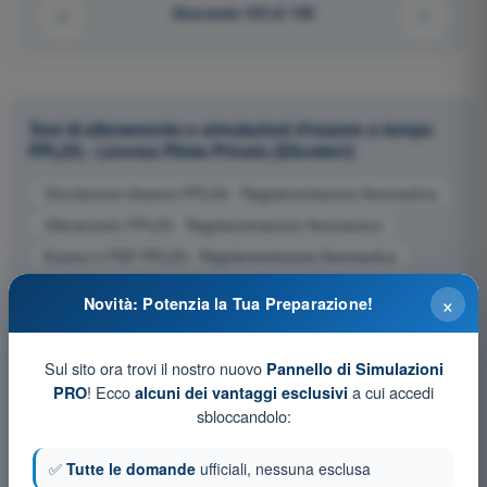
Domanda 103 di 192
Test di allenamento e simulazioni d'esame a tempo
PPL(H) - Licenza Pilota Privato (Elicotteri)
Simulazione d'esame PPL(H) - Regolamentazione Aeronautica
Allenamento PPL(H) - Regolamentazione Aeronautica
Esame in PDF PPL(H) - Regolamentazione Aeronautica
×
Novità: Potenzia la Tua Preparazione!
Sul sito ora trovi il nostro nuovo
Pannello di Simulazioni
! Ecco
a cui accedi
PRO
alcuni dei vantaggi esclusivi
sbloccandolo:
✅
Tutte le domande
ufficiali, nessuna esclusa