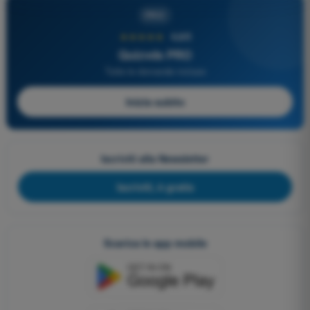
PRO
★★★★★
4,6/5
Quizvds PRO
Tutte le domande incluse
Inizia subito
Iscriviti alla Newsletter
Iscriviti, è gratis
Scarica le app mobile