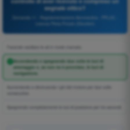
controllo di aver ricevuto e compreso un
segnale ottico?
Domanda 11 - Regolamentazione Aeronautica - PPL(H) -
Licenza Pilota Privato (Elicotteri)
Facendo oscillare le ali in modo marcato.
Accendendo e spegnendo due volte le luci di
atterraggio o, se non ne è provvisto, le luci di
navigazione.
Aumentando e diminuendo i giri del motore per due volte
consecutive.
Spegnendo completamente le luci di posizione per tre secondi.