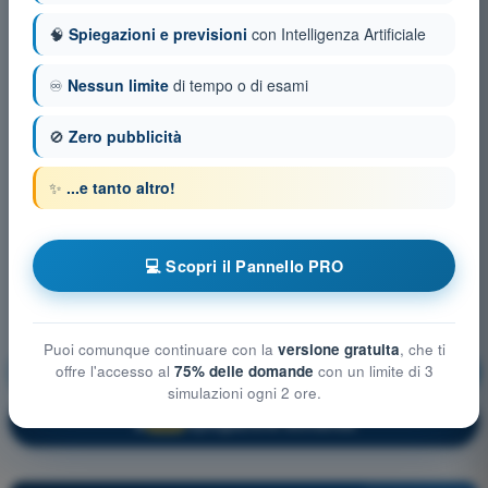
🧠
Spiegazioni e previsioni
con Intelligenza Artificiale
♾️
Nessun limite
di tempo o di esami
🚫
Zero pubblicità
✨
...e tanto altro!
💻 Scopri il Pannello PRO
Puoi comunque continuare con la
versione gratuita
, che ti
Regolamentazione Aeronautica
Allenamento!
offre l'accesso al
75% delle domande
con un limite di 3
simulazioni ogni 2 ore.
Spiegazione domanda
🔒
PRO