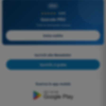
PRO
★★★★★
4,6/5
Quizvds PRO
Tutte le domande incluse
Inizia subito
Iscriviti alla Newsletter
Iscriviti, è gratis
Scarica le app mobile