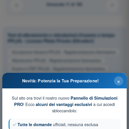
Domanda 11 di 192
Test di allenamento e simulazioni d'esame a tempo
PPL(H) - Licenza Pilota Privato (Elicotteri)
Simulazione d'esame PPL(H) - Regolamentazione Aeronautica
Allenamento PPL(H) - Regolamentazione Aeronautica
Esame in PDF PPL(H) - Regolamentazione Aeronautica
×
Novità: Potenzia la Tua Preparazione!
Sul sito ora trovi il nostro nuovo
Pannello di Simulazioni
! Ecco
a cui accedi
PRO
alcuni dei vantaggi esclusivi
sbloccandolo:
✅
Tutte le domande
ufficiali, nessuna esclusa