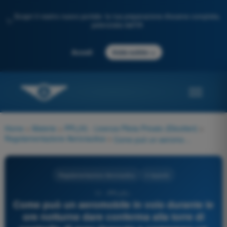
Scopri il nostro nuovo portale: la tua preparazione d'esame completa,
✨
potenziata dall'IA
→
Accedi
Inizia subito
Home
>
Materie
>
PPL(H) - Licenza Pilota Privato (Elicotteri)
>
Regolamentazione Aeronautica
>
Come può un aeromobile in volo durante le ore notturne dare conferma alla torre di controllo di aver ricevuto e compreso un segnale ottico?
Regolamentazione Aeronautica
4 risposte
11 - PPL(H) -
Come può un aeromobile in volo durante le
ore notturne dare conferma alla torre di