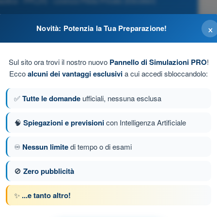
ca - PPL(H) - Licenza Pilota Privato (Elicotteri)
×
Novità: Potenzia la Tua Preparazione!
Sul sito ora trovi il nostro nuovo
Pannello di Simulazioni PRO
!
Ecco
alcuni dei vantaggi esclusivi
a cui accedi sbloccandolo:
egulations and Requirements).
✅
Tutte le domande
ufficiali, nessuna esclusa
🧠
Spiegazioni e previsioni
con Intelligenza Artificiale
♾️
Nessun limite
di tempo o di esami
a 130 di 192
Domanda successiva
🚫
Zero pubblicità
✨
...e tanto altro!