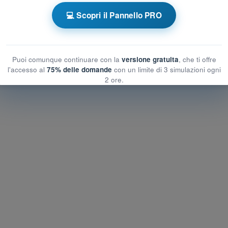
 a tempo PPL(H) - Licenza Pilota Privato
💻 Scopri il Pannello PRO
autica
Esame in PDF PPL(H) - Regolamentazione Aeronautica
Puoi comunque continuare con la
versione gratuita
, che ti offre
l'accesso al
75% delle domande
con un limite di 3 simulazioni ogni
2 ore.