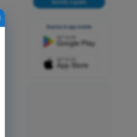
Iscriviti, è gratis
Scarica le app mobile