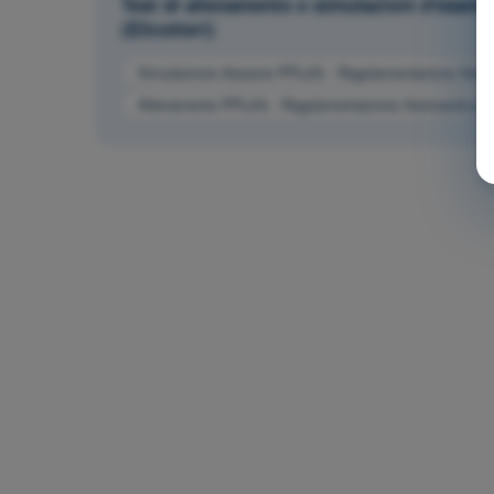
Test di allenamento e simulazioni d'esame
(Elicotteri)
Simulazione d'esame PPL(H) - Regolamentazione Aeron
Allenamento PPL(H) - Regolamentazione Aeronautica