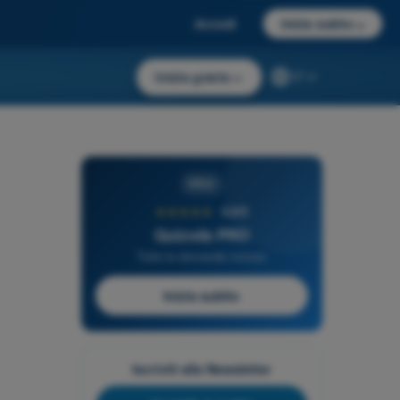
Accedi
Inizia subito
→
Inizia gratis
→
IT
PRO
★★★★★
4,6/5
Quizvds PRO
Tutte le domande incluse
Inizia subito
Iscriviti alla Newsletter