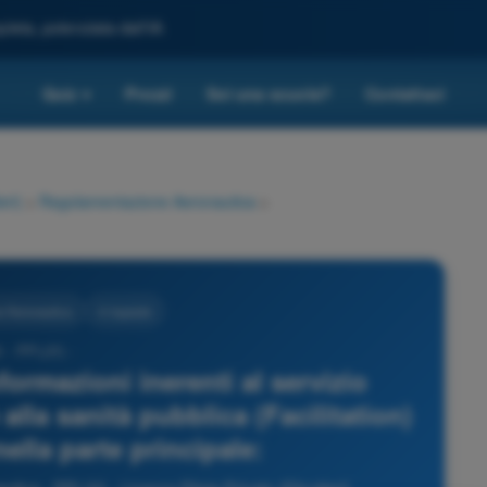
leta, potenziata dall'IA
Quiz
Prezzi
Sei una scuola?
Contattaci
▾
eri)
>
Regolamentazione Aeronautica
>
 Aeronautica
4 risposte
 - PPL(H) -
nformazioni inerenti al servizio
alla sanità pubblica (Facilitation)
ella parte principale: