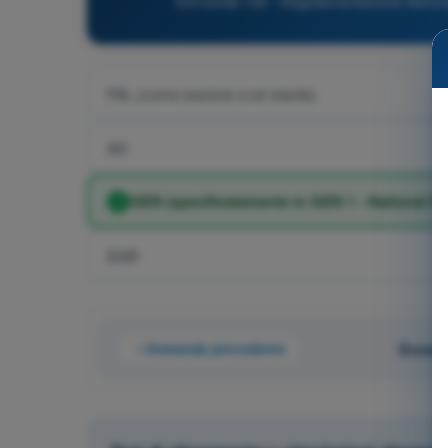
Domanda 130 - Regolamentazione Aeronauti
FAL (come sezione a sé stante).
AD
GEN (specificatamente in GEN 1 - National R
ENR
Domanda precedente
Domand