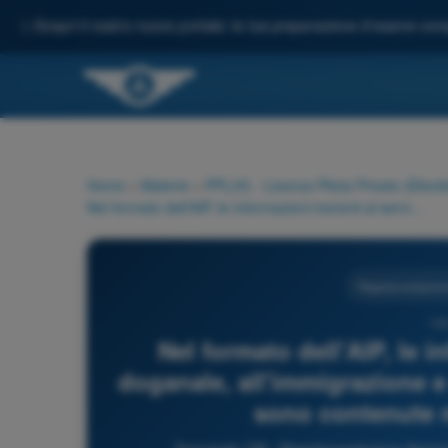
✨
Scopri il nostro nuovo portale: la tua preparazione d'esame comp
Home
>
Materie
>
PPL(H) - Licenza Pilota Privato (Elicott
Nel formato dell'AIP, le informazioni inerenti al servizio doganale, all'immigrazione e alla sanità pubblica (Facilitation) sono contenute nella parte principale:
Regolamentazione
130
Nel formato dell'AIP, le i
doganale, all'immigrazione e 
sono contenute n