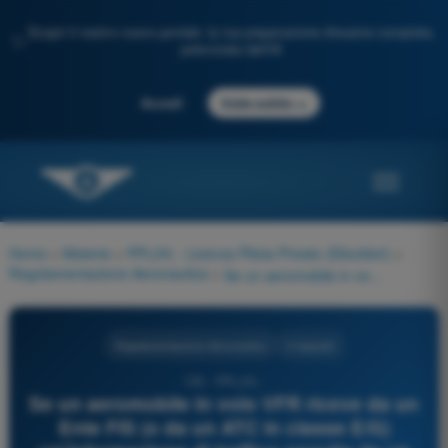
Scopri il nostro nuovo portale: la tua preparazione d'esame completa,
✨
potenziata dall'IA
→
Accedi
Inizia subito
Home
>
Materie
>
PPL(H) - Licenza Pilota Privato (Elicotteri)
>
Regolamentazione Aeronautica
>
Se un aeromobile in volo VFR riceve da un Ente FIS (o da un ATC in classe E/G) un'informazione di traffico seguita da un suggerimento per evitare la collisione (Traffic Avoidance Advice), questo suggerimento è considerato un ordine ATC vincolante?
Regolamentazione Aeronautica
4 risposte
139 - PPL(H) -
Se un aeromobile in volo VFR riceve da un
Ente FIS (o da un ATC in classe E/G)