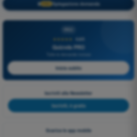
Spiegazione domanda
🔒
PRO
PRO
★★★★★
4,6/5
Quizvds PRO
Tutte le domande incluse
Inizia subito
Iscriviti alla Newsletter
Iscriviti, è gratis
Scarica le app mobile