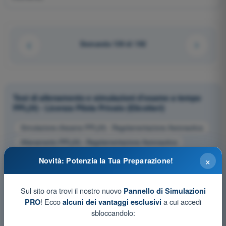
Domanda 139 di 192
Test di allenamento e simulazioni d'esame a tempo
PPL(H) - Licenza Pilota Privato (Elicotteri)
Simulazione d'esame PPL(H) - Regolamentazione Aeronautica
Allenamento PPL(H) - Regolamentazione Aeronautica
Esame in PDF PPL(H) - Regolamentazione Aeronautica
×
Novità: Potenzia la Tua Preparazione!
Sul sito ora trovi il nostro nuovo
Pannello di Simulazioni
! Ecco
a cui accedi
PRO
alcuni dei vantaggi esclusivi
sbloccandolo: