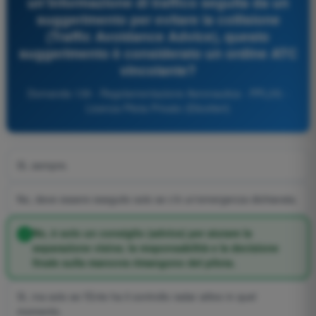
un'informazione di traffico seguita da un
suggerimento per evitare la collisione
(Traffic Avoidance Advice), questo
suggerimento è considerato un ordine ATC
vincolante?
Domanda 139 - Regolamentazione Aeronautica - PPL(H) -
Licenza Pilota Privato (Elicotteri)
Sì, sempre.
No, deve essere eseguito solo se c'è un'emergenza dichiarata.
No, è solo un consiglio (advice) per aiutare la
separazione visiva; la responsabilità e la decisione
finale sulla manovra rimangono del pilota.
Sì, ma solo se l'Ente ha il controllo radar attivo in quel
momento.