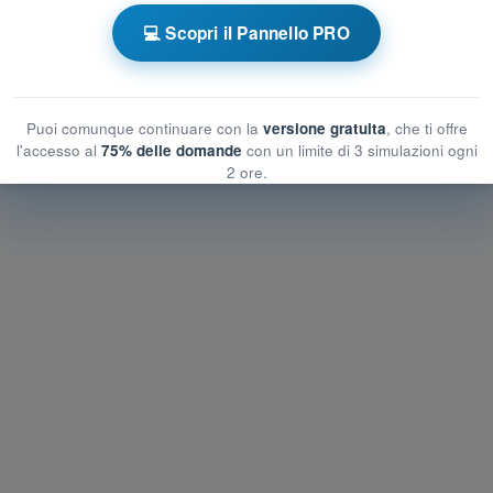
 a tempo PPL(H) - Licenza Pilota Privato
💻 Scopri il Pannello PRO
autica
Esame in PDF PPL(H) - Regolamentazione Aeronautica
Puoi comunque continuare con la
versione gratuita
, che ti offre
l'accesso al
75% delle domande
con un limite di 3 simulazioni ogni
2 ore.