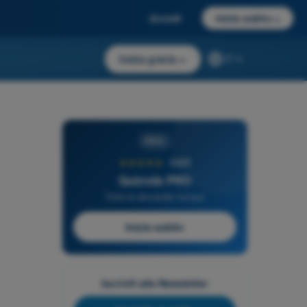
Accedi
Inizia subito
→
Inizia gratis
→
IT
PRO
★★★★★
4,6/5
Quizvds PRO
Tutte le domande incluse
Inizia subito
Iscriviti alla Newsletter