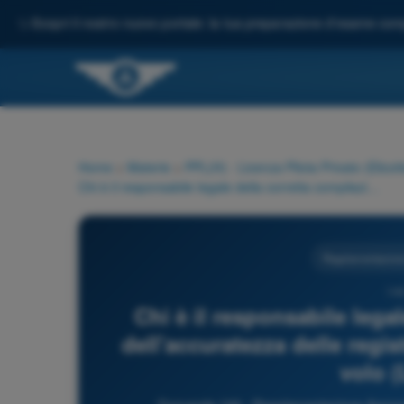
✨
Scopri il nostro nuovo portale: la tua preparazione d'esame comp
Home
>
Materie
>
PPL(H) - Licenza Pilota Privato (Elicott
Chi è il responsabile legale della corretta compilazione e dell'accuratezza delle registrazioni sul libretto personale di volo (Logbook)?
Regolamentazione
144
Chi è il responsabile lega
dell'accuratezza delle regis
volo 