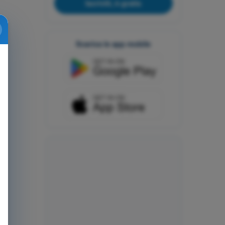
Iscriviti, è gratis
Scarica le app mobile