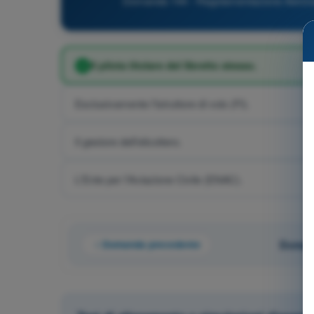
Domanda 144 - Regolamentazione Aeronauti
Il pilota titolare del libretto stesso.
Esclusivamente l'istruttore di volo (FI).
Il gestore dell'elicottero.
L'Ente per l'Aviazione Civile (ENAC).
Domanda precedente
Domand