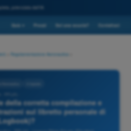
leta, potenziata dall'IA
Quiz
Prezzi
Sei una scuola?
Contattaci
▾
eri)
>
Regolamentazione Aeronautica
>
 Aeronautica
4 risposte
 - PPL(H) -
le della corretta compilazione e
trazioni sul libretto personale di
(Logbook)?