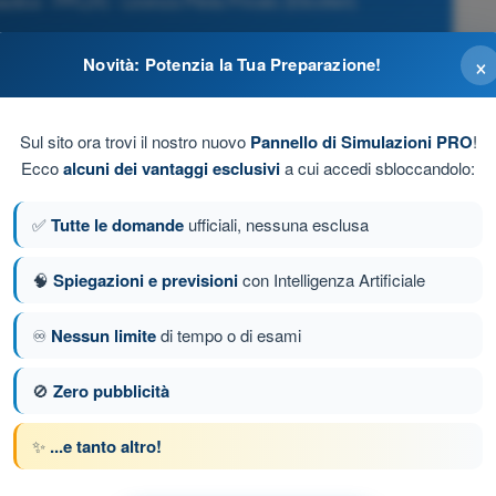
ca - PPL(H) - Licenza Pilota Privato (Elicotteri)
×
Novità: Potenzia la Tua Preparazione!
Sul sito ora trovi il nostro nuovo
Pannello di Simulazioni PRO
!
Ecco
alcuni dei vantaggi esclusivi
a cui accedi sbloccandolo:
✅
Tutte le domande
ufficiali, nessuna esclusa
🧠
Spiegazioni e previsioni
con Intelligenza Artificiale
♾️
Nessun limite
di tempo o di esami
a 144 di 192
Domanda successiva
🚫
Zero pubblicità
✨
...e tanto altro!