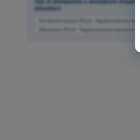
Test di allenamento e simulazioni d'esame
(Elicotteri)
Simulazione d'esame PPL(H) - Regolamentazione Aeron
Allenamento PPL(H) - Regolamentazione Aeronautica