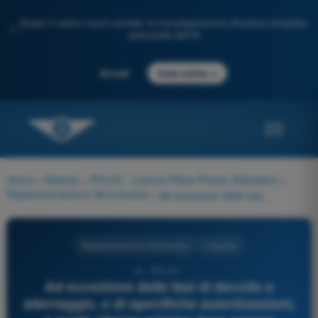
Scopri il nostro nuovo portale: la tua preparazione d'esame completa,
✨
potenziata dall'IA
→
Accedi
Inizia subito
Home
>
Materie
>
PPL(H) - Licenza Pilota Privato (Elicotteri)
>
Regolamentazione Aeronautica
>
Ad eccezione delle fasi di decollo e atterraggio, o di specifiche autorizzazioni, a quale altezza minima deve essere condotto un volo VFR su mare o zone non densamente abitate?
Regolamentazione Aeronautica
4 risposte
16 - PPL(H) -
Ad eccezione delle fasi di decollo e
atterraggio, o di specifiche autorizzazioni,