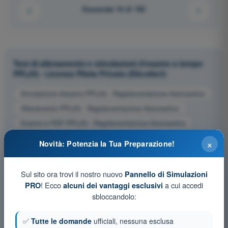
Domanda 16 di 192
Test di allenamento e simulazioni d'esame a tempo
PPL(H) - Licenza Pilota Privato (Elicotteri)
Simulazione d'esame PPL(H) - Regolamentazione Aeronautica
Allenamento PPL(H) - Regolamentazione Aeronautica
Esame in PDF PPL(H) - Regolamentazione Aeronautica
×
Novità: Potenzia la Tua Preparazione!
Sul sito ora trovi il nostro nuovo
Pannello di Simulazioni
! Ecco
a cui accedi
PRO
alcuni dei vantaggi esclusivi
sbloccandolo:
✅
Tutte le domande
ufficiali, nessuna esclusa