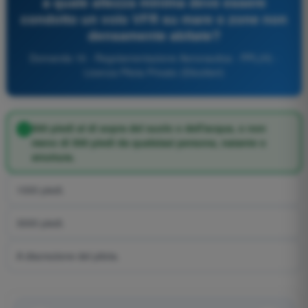
a quale altezza minima deve essere
condotto un volo VFR su mare o zone non
densamente abitate?
Domanda 16 - Regolamentazione Aeronautica - PPL(H) -
Licenza Pilota Privato (Elicotteri)
500 piedi al di sopra del suolo o dell'acqua, o non
meno di 500 piedi da qualsiasi persona, natante o
struttura.
1000 piedi.
3000 piedi.
A discrezione del pilota.