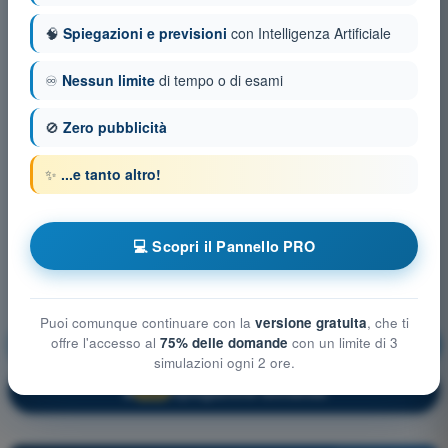
🧠
Spiegazioni e previsioni
con Intelligenza Artificiale
♾️
Nessun limite
di tempo o di esami
🚫
Zero pubblicità
✨
...e tanto altro!
💻 Scopri il Pannello PRO
Puoi comunque continuare con la
versione gratuita
, che ti
offre l'accesso al
75% delle domande
con un limite di 3
Regolamentazione Aeronautica
Allenamento!
simulazioni ogni 2 ore.
Spiegazione domanda
🔒
PRO