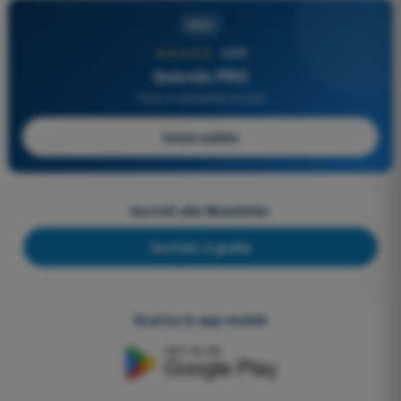
PRO
★★★★★
4,6/5
Quizvds PRO
Tutte le domande incluse
Inizia subito
Iscriviti alla Newsletter
Iscriviti, è gratis
Scarica le app mobile