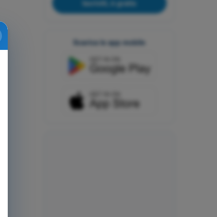
Iscriviti, è gratis
Scarica le app mobile