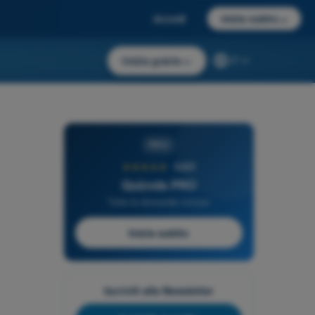
Accedi
Inizia subito
→
Inizia gratis
→
IT
PRO
★★★★★
4,6/5
Quizvds PRO
Tutte le domande incluse
Inizia subito
Iscriviti alla Newsletter