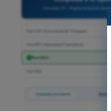
Domanda 191 - Regolamentazione Aeronauti
Part-CAT (Commercial Air Transport).
Part-SPO (Specialised Operations).
Part-NCO.
Part-DEF.
Domanda precedente
Domand