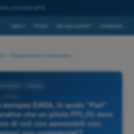
leta, potenziata dall'IA
Quiz
Prezzi
Sei una scuola?
Contattaci
▾
eri)
>
Regolamentazione Aeronautica
>
 Aeronautica
4 risposte
 - PPL(H) -
a europea EASA, in quale "Part"
rative che un pilota PPL(H) deve
ione di voli con aeromobili non
azioni non commerciali?