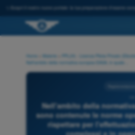
✨
Scopri il nostro nuovo portale: la tua preparazione d'esame comp
Home
>
Materie
>
PPL(H) - Licenza Pilota Privato (Elicott
Nell'ambito della normativa europea EASA, in quale "Part" sono contenute le norme operative che un pilota PPL(H) deve rispettare per l'effettuazione di voli con aeromobili non complessi e in operazioni non commerciali?
Regolamentazione
191
Nell'ambito della normativ
sono contenute le norme ope
rispettare per l'effettuaz
complessi e in oper