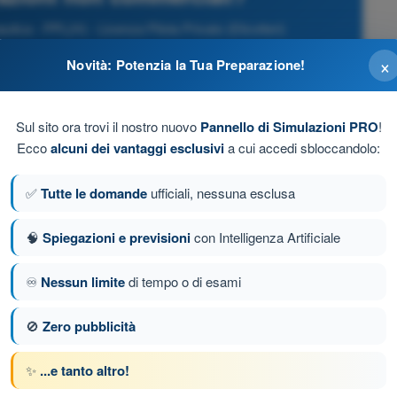
ca - PPL(H) - Licenza Pilota Privato (Elicotteri)
×
Novità: Potenzia la Tua Preparazione!
Sul sito ora trovi il nostro nuovo
Pannello di Simulazioni PRO
!
Ecco
alcuni dei vantaggi esclusivi
a cui accedi sbloccandolo:
✅
Tutte le domande
ufficiali, nessuna esclusa
🧠
Spiegazioni e previsioni
con Intelligenza Artificiale
♾️
Nessun limite
di tempo o di esami
🚫
Zero pubblicità
a 191 di 192
Domanda successiva
✨
...e tanto altro!