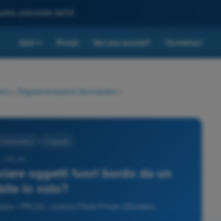
leta, potenziata dall'IA
Quiz
Prezzi
Sei una scuola?
Contattaci
▾
eri)
>
Regolamentazione Aeronautica
>
 Aeronautica
4 risposte
- PPL(H) -
ciare oggetti fuori bordo da un
ile in volo?
a - PPL(H) - Licenza Pilota Privato (Elicotteri)