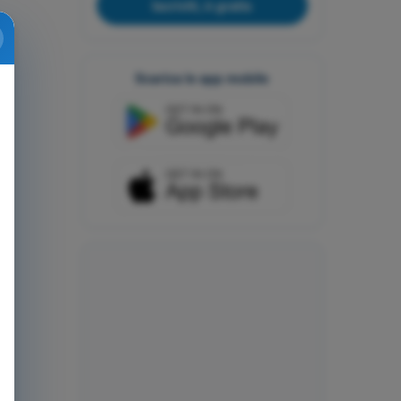
Iscriviti, è gratis
Scarica le app mobile