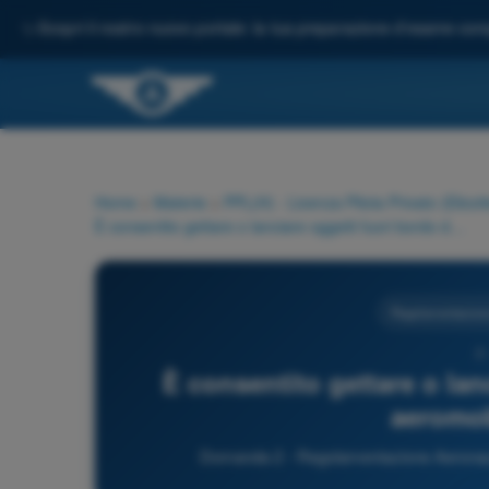
✨
Scopri il nostro nuovo portale: la tua preparazione d'esame comp
Home
>
Materie
>
PPL(H) - Licenza Pilota Privato (Elicott
È consentito gettare o lanciare oggetti fuori bordo da un aeromobile in volo?
Regolamentazione
2 
È consentito gettare o lan
aeromob
Domanda 2 - Regolamentazione Aeronautic