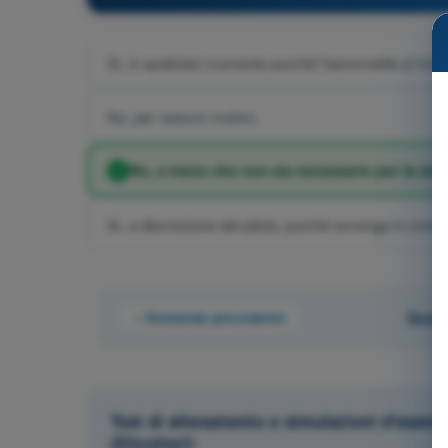
Sì, in qualsiasi momento purché l'aeromobile si trovi 
No, per nessun motivo.
No, a meno che non sia necessario per la sicur
Sì, a discrezione del pilota, purché avvenga in zone 
Domanda precedente
Doman
Test di allenamento e simulazioni d'esame
(Elicotteri)