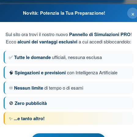
×
Novità: Potenzia la Tua Preparazione!
al di sopra dei 3000 piedi.
Sul sito ora trovi il nostro nuovo
Pannello di Simulazioni PRO
!
Ecco
alcuni dei vantaggi esclusivi
a cui accedi sbloccandolo:
ezza o autorizzato per compiti specifici.
✅
Tutte le domande
ufficiali, nessuna esclusa
deserte o in mare.
🧠
Spiegazioni e previsioni
con Intelligenza Artificiale
♾️
Nessun limite
di tempo o di esami
da 2 di 192
Domanda successiva
🚫
Zero pubblicità
✨
...e tanto altro!
 a tempo PPL(H) - Licenza Pilota Privato