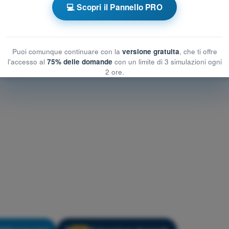
💻 Scopri il Pannello PRO
autica
Esame in PDF PPL(H) - Regolamentazione Aeronautica
Puoi comunque continuare con la
versione gratuita
, che ti offre
l'accesso al
75% delle domande
con un limite di 3 simulazioni ogni
2 ore.