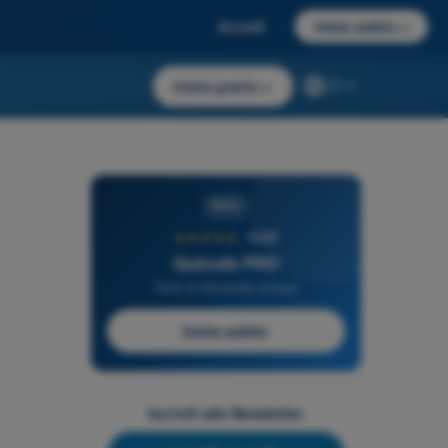
Accedi
Inizia subito
→
Inizia gratis
→
IT
PRO
★★★★★
4,6/5
Quizvds PRO
Tutte le domande incluse
Inizia subito
Iscriviti alla Newsletter