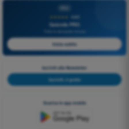
PRO
★★★★★
4,6/5
Quizvds PRO
Tutte le domande incluse
Inizia subito
Iscriviti alla Newsletter
Iscriviti, è gratis
Scarica le app mobile