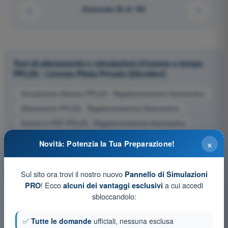
Domanda 55 di 192
Test di allenamento e simulazioni d'esame a tempo
PPL(H) - Licenza Pilota Privato (Elicotteri)
Simulazione d'esame PPL(H) - Regolamentazione Aeronautica
Allenamento PPL(H) - Regolamentazione Aeronautica
Esame in PDF PPL(H) - Regolamentazione Aeronautica
×
Novità: Potenzia la Tua Preparazione!
Sul sito ora trovi il nostro nuovo
Pannello di Simulazioni
! Ecco
a cui accedi
PRO
alcuni dei vantaggi esclusivi
sbloccandolo:
✅
Tutte le domande
ufficiali, nessuna esclusa