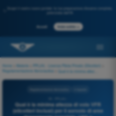
Scopri il nostro nuovo portale: la tua preparazione d'esame completa,
✨
potenziata dall'IA
→
Accedi
Inizia subito
Home
>
Materie
>
PPL(H) - Licenza Pilota Privato (Elicotteri)
>
Regolamentazione Aeronautica
>
Qual è la minima altezza di volo VFR (elicotteri inclusi) per il sorvolo di aree densamente popolate, città o assembramenti di persone, secondo le regole SERA?
Regolamentazione Aeronautica
4 risposte
55 - PPL(H) -
Qual è la minima altezza di volo VFR
(elicotteri inclusi) per il sorvolo di aree