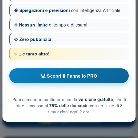
🧠
Spiegazioni e previsioni
con Intelligenza Artificiale
♾️
Nessun limite
di tempo o di esami
🚫
Zero pubblicità
✨
...e tanto altro!
💻 Scopri il Pannello PRO
Puoi comunque continuare con la
versione gratuita
, che ti
offre l'accesso al
75% delle domande
con un limite di 3
Regolamentazione Aeronautica
Allenamento!
simulazioni ogni 2 ore.
Spiegazione domanda
🔒
PRO