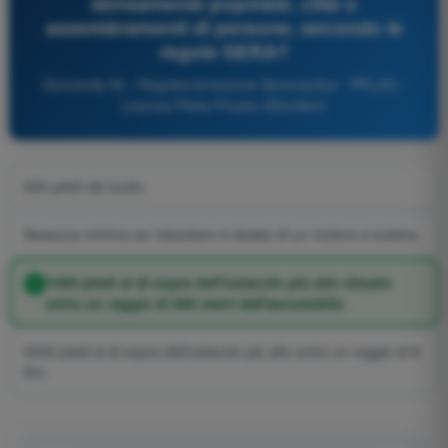
densamente popolate, città o
assembramenti di persone, secondo le
regole SERA?
Domanda 55 - Regolamentazione Aeronautica - PPL(H) -
Licenza Pilota Privato (Elicotteri)
500 piedi dal suolo.
Nessuna minima se l'elicottero è dotato di un motore a turbina.
1000 piedi al di sopra dell'ostacolo più alto situato
entro un raggio di 600 metri dall'aeromobile.
2000 piedi al di sopra dell'ostacolo più alto entro un raggio di 8
Km.