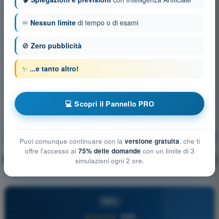
♾️
Nessun limite
di tempo o di esami
🚫
Zero pubblicità
✨
...e tanto altro!
💻 Scopri il Pannello PRO
Regolamentazione Aeronautica
Allenamento!
Puoi comunque continuare con la
versione gratuita
, che ti
offre l'accesso al
75% delle domande
con un limite di 3
Spiegazione domanda
🔒
simulazioni ogni 2 ore.
PRO
PRO
★★★★★
4,6/5