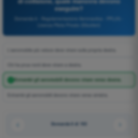
di collisione, quale manovra devono
eseguire?
Domanda 6 - Regolamentazione Aeronautica - PPL(H) -
Licenza Pilota Privato (Elicotteri)
L'aeromobile più veloce deve virare sulla propria destra.
Chi ha prua nord deve virare a destra.
Entrambi gli aeromobili devono virare verso destra.
Entrambi gli aeromobili devono virare verso sinistra.
Domanda 6 di 192