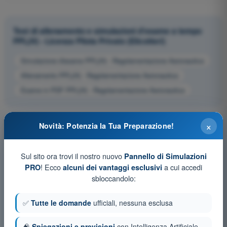
Test di allenamento e simulazioni d'esame a tempo
PPL(H) - Licenza Pilota Privato (Elicotteri)
Simulazione d'esame PPL(H) - Regolamentazione Aeronautica
Allenamento PPL(H) - Regolamentazione Aeronautica
Esame in PDF PPL(H) - Regolamentazione Aeronautica
×
Novità: Potenzia la Tua Preparazione!
Sul sito ora trovi il nostro nuovo
Pannello di Simulazioni
! Ecco
a cui accedi
PRO
alcuni dei vantaggi esclusivi
sbloccandolo:
✅
Tutte le domande
ufficiali, nessuna esclusa
🧠
Spiegazioni e previsioni
con Intelligenza Artificiale