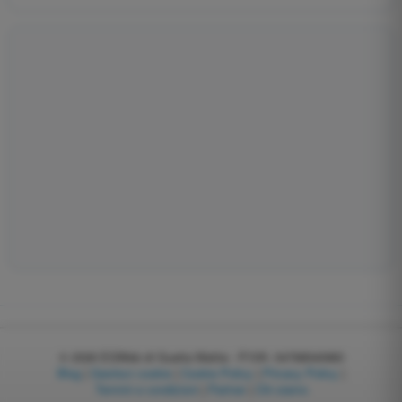
© 2026
EGWeb di Guatta Mattia - P.IVA: 04768540983
Blog
|
Gestisci cookie
|
Cookie Policy
|
Privacy Policy
|
Termini e condizioni
|
Partner
|
Chi siamo