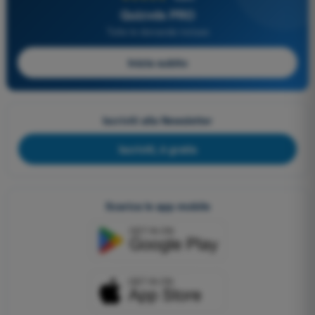
Quizvds PRO
Tutte le domande incluse
Inizia subito
Iscriviti alla Newsletter
Iscriviti, è gratis
Scarica le app mobile