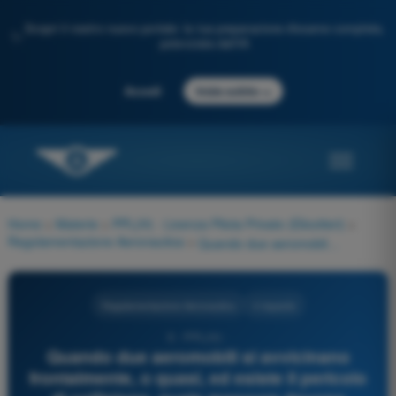
Scopri il nostro nuovo portale: la tua preparazione d'esame completa,
✨
potenziata dall'IA
→
Accedi
Inizia subito
Home
>
Materie
>
PPL(H) - Licenza Pilota Privato (Elicotteri)
>
Regolamentazione Aeronautica
>
Quando due aeromobili si avvicinano frontalmente, o quasi, ed esiste il pericolo di collisione, quale manovra devono eseguire?
Regolamentazione Aeronautica
4 risposte
6 - PPL(H) -
Quando due aeromobili si avvicinano
frontalmente, o quasi, ed esiste il pericolo