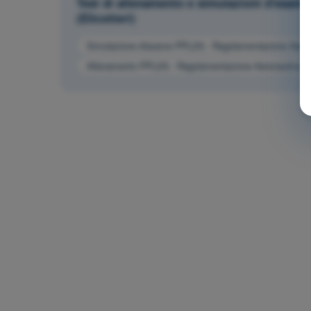
Test di allenamento e simulazioni d'esame
(Elicotteri)
Simulazione d'esame PPL(H) - Regolamentazione Aeron
Allenamento PPL(H) - Regolamentazione Aeronautica