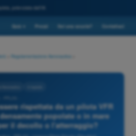
leta, potenziata dall'IA
Quiz
Prezzi
Sei una scuola?
Contattaci
▾
eri)
>
Regolamentazione Aeronautica
>
 Aeronautica
4 risposte
 - PPL(H) -
ssere rispettata da un pilota VFR
N densamente popolate o in mare
er il decollo o l'atterraggio?