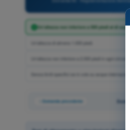
Domanda 65 - Regolamentazione Aeronautic
Un'altezza non inferiore a 500 piedi al di sopr
Un'altezza di almeno 1.000 piedi.
Un'altezza non inferiore a 2.000 piedi in ogni circost
Senza limiti specifici se in volo su acque internaziona
Domanda precedente
Doman