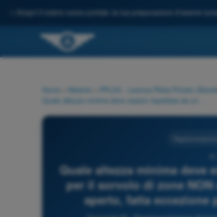
✨
Scopri il nostro nuovo portale: la tua preparazione d'esame comp
Home
>
Materie
>
PPL(H) - Licenza Pilota Privato (Elicott
Quale altezza minima deve essere rispettata da un pilota VFR per il sorvolo di zone NON densamente popolate o in mare aperto, fatta eccezione per il decollo o l'atterraggio?
Regolamentazione
65
Quale altezza minima deve e
per il sorvolo di zone NO
aperto, fatta eccezione p