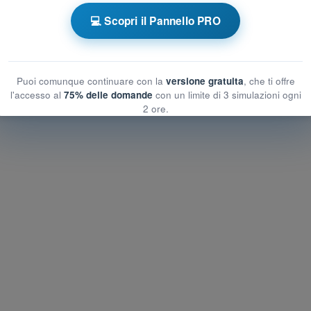
 a tempo PPL(H) - Licenza Pilota Privato
💻 Scopri il Pannello PRO
autica
Esame in PDF PPL(H) - Regolamentazione Aeronautica
Puoi comunque continuare con la
versione gratuita
, che ti offre
l'accesso al
75% delle domande
con un limite di 3 simulazioni ogni
2 ore.