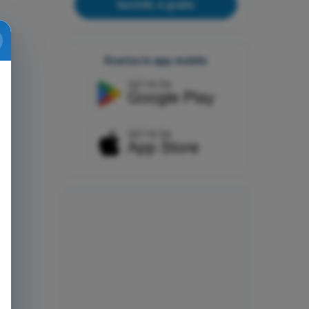
Iscriviti, è gratis
Scarica le app mobile