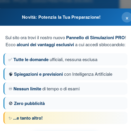
a - PPL(H) - Licenza Pilota Privato (Elicotteri)
×
Novità: Potenzia la Tua Preparazione!
a del terreno/acqua o dall'ostacolo più vicino.
Sul sito ora trovi il nostro nuovo
Pannello di Simulazioni PRO
!
Ecco
alcuni dei vantaggi esclusivi
a cui accedi sbloccandolo:
anza.
✅
Tutte le domande
ufficiali, nessuna esclusa
🧠
Spiegazioni e previsioni
con Intelligenza Artificiale
li.
♾️
Nessun limite
di tempo o di esami
da 65 di 192
Domanda successiva
🚫
Zero pubblicità
✨
...e tanto altro!