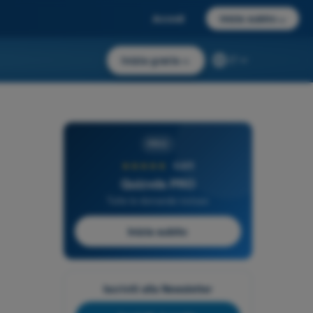
Accedi
Inizia subito
→
Inizia gratis
→
IT
PRO
★★★★★
4,6/5
Quizvds PRO
Tutte le domande incluse
Inizia subito
Iscriviti alla Newsletter