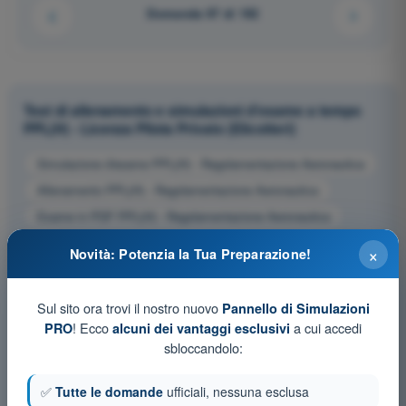
Domanda 97 di 192
Test di allenamento e simulazioni d'esame a tempo
PPL(H) - Licenza Pilota Privato (Elicotteri)
Simulazione d'esame PPL(H) - Regolamentazione Aeronautica
Allenamento PPL(H) - Regolamentazione Aeronautica
Esame in PDF PPL(H) - Regolamentazione Aeronautica
×
Novità: Potenzia la Tua Preparazione!
Sul sito ora trovi il nostro nuovo
Pannello di Simulazioni
! Ecco
a cui accedi
PRO
alcuni dei vantaggi esclusivi
sbloccandolo:
✅
Tutte le domande
ufficiali, nessuna esclusa