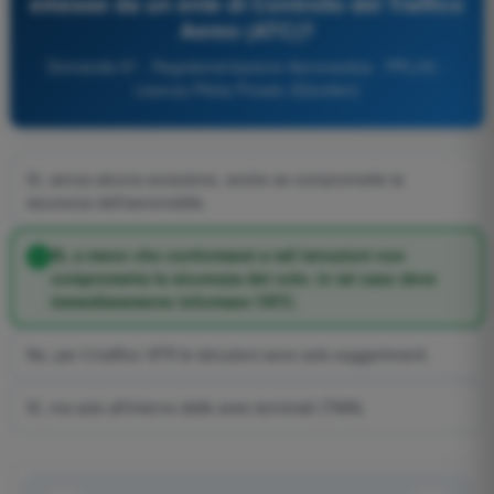
emesse da un ente di Controllo del Traffico
Aereo (ATC)?
Domanda 97 - Regolamentazione Aeronautica - PPL(H) -
Licenza Pilota Privato (Elicotteri)
Sì, senza alcuna eccezione, anche se compromette la
sicurezza dell'aeromobile.
Sì, a meno che conformarsi a tali istruzioni non
comprometta la sicurezza del volo; in tal caso deve
immediatamente informare l'ATC.
No, per il traffico VFR le istruzioni sono solo suggerimenti.
Sì, ma solo all'interno delle aree terminali (TMA).