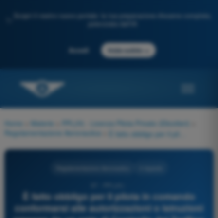
Scopri il nostro nuovo portale: la tua preparazione d'esame completa,
✨
potenziata dall'IA
→
Accedi
Inizia subito
Home
>
Materie
>
PPL(H) - Licenza Pilota Privato (Elicotteri)
>
Regolamentazione Aeronautica
>
È fatto obbligo per il pilota in comando conformarsi alle autorizzazioni o istruzioni emesse da un ente di Controllo del Traffico Aereo (ATC)?
Regolamentazione Aeronautica
4 risposte
97 - PPL(H) -
È fatto obbligo per il pilota in comando
conformarsi alle autorizzazioni o istruzioni