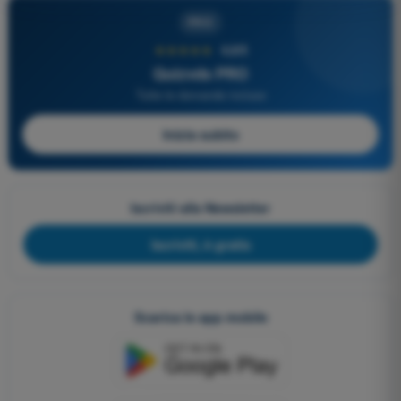
PRO
★★★★★
4,6/5
Quizvds PRO
Tutte le domande incluse
Inizia subito
Iscriviti alla Newsletter
Iscriviti, è gratis
Scarica le app mobile