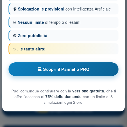
🧠
Spiegazioni e previsioni
con Intelligenza Artificiale
♾️
Nessun limite
di tempo o di esami
🚫
Zero pubblicità
✨
...e tanto altro!
💻 Scopri il Pannello PRO
Puoi comunque continuare con la
versione gratuita
, che ti
Regolamentazione Aeronautica
Allenamento!
offre l'accesso al
75% delle domande
con un limite di 3
simulazioni ogni 2 ore.
Spiegazione domanda
🔒
PRO