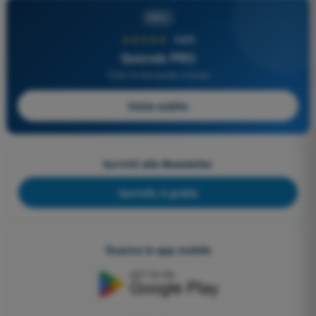
PRO
★★★★★
4,6/5
Quizvds PRO
Tutte le domande incluse
Inizia subito
Iscriviti alla Newsletter
Iscriviti, è gratis
Scarica le app mobile