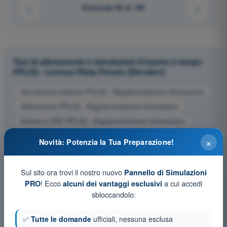
Domanda 99 di 192
Test di allenamento e simulazioni d'esame a tempo
PPL(H) - Licenza Pilota Privato (Elicotteri)
Simulazione d'esame PPL(H) - Regolamentazione Aeronautica
Allenamento PPL(H) - Regolamentazione Aeronautica
Esame in PDF PPL(H) - Regolamentazione Aeronautica
×
Novità: Potenzia la Tua Preparazione!
Sul sito ora trovi il nostro nuovo
Pannello di Simulazioni
! Ecco
a cui accedi
PRO
alcuni dei vantaggi esclusivi
sbloccandolo:
✅
Tutte le domande
ufficiali, nessuna esclusa