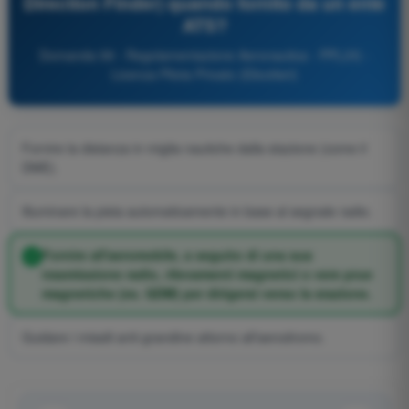
Direction Finder) quando fornito da un ente
ATS?
Domanda 99 - Regolamentazione Aeronautica - PPL(H) -
Licenza Pilota Privato (Elicotteri)
Fornire la distanza in miglia nautiche dalla stazione (come il
DME).
Illuminare la pista automaticamente in base al segnale radio.
Fornire all'aeromobile, a seguito di una sua
trasmissione radio, rilevamenti magnetici o vere prue
magnetiche (es. QDM) per dirigersi verso la stazione.
Guidare i missili anti-grandine attorno all'aerodromo.