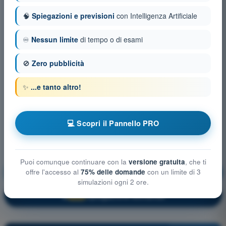
🧠
Spiegazioni e previsioni
con Intelligenza Artificiale
♾️
Nessun limite
di tempo o di esami
🚫
Zero pubblicità
✨
...e tanto altro!
💻 Scopri il Pannello PRO
Puoi comunque continuare con la
versione gratuita
, che ti
Regolamentazione Aeronautica
Allenamento!
offre l'accesso al
75% delle domande
con un limite di 3
simulazioni ogni 2 ore.
Spiegazione domanda
🔒
PRO