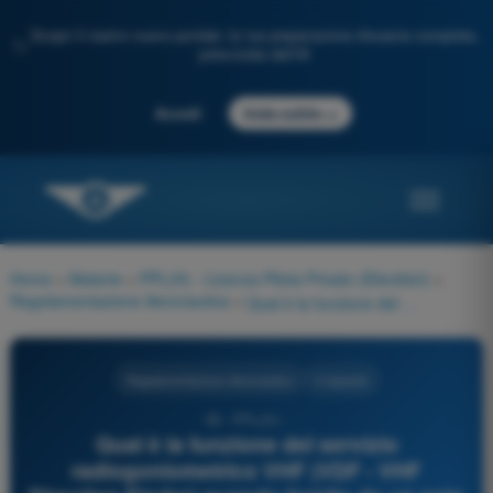
Scopri il nostro nuovo portale: la tua preparazione d'esame completa,
✨
potenziata dall'IA
→
Accedi
Inizia subito
Home
>
Materie
>
PPL(H) - Licenza Pilota Privato (Elicotteri)
>
Regolamentazione Aeronautica
>
Qual è la funzione del servizio radiogoniometrico VHF (VDF - VHF Direction Finder) quando fornito da un ente ATS?
Regolamentazione Aeronautica
4 risposte
99 - PPL(H) -
Qual è la funzione del servizio
radiogoniometrico VHF (VDF - VHF