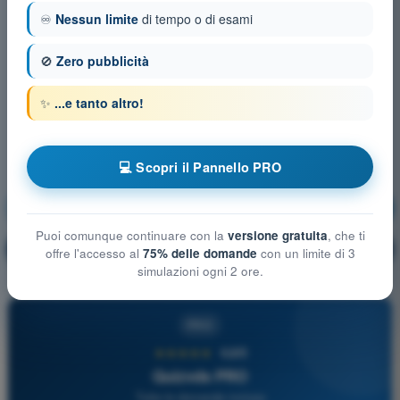
♾️
Nessun limite
di tempo o di esami
🚫
Zero pubblicità
✨
...e tanto altro!
💻 Scopri il Pannello PRO
Navigazione Aerea
Allenamento!
Puoi comunque continuare con la
versione gratuita
, che ti
Spiegazione domanda
🔒
PRO
offre l'accesso al
75% delle domande
con un limite di 3
simulazioni ogni 2 ore.
PRO
★★★★★
4,6/5
Quizvds PRO
Tutte le domande incluse