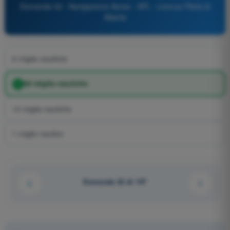
Domanda 32 - Navigazione Aerea - SPL - Licenza Pilota di
Aliante
6 miglia nautiche
60 miglia nautiche
10 miglia nautiche
1 miglio nautico
Domanda 32 di 147