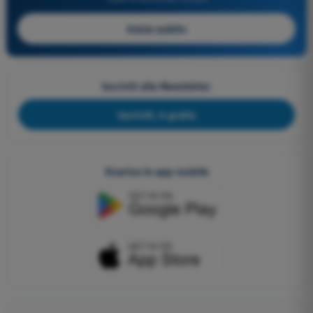
Inizia subito
Iscriviti alla Newsletter
Iscriviti, è gratis
Scarica le app mobile