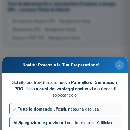
Test di allenamento e simulazioni d'esame a tempo
SPL - Licenza Pilota di Aliante
Simulazione d'esame SPL - Navigazione Aerea
Allenamento SPL - Navigazione Aerea
Esame in PDF SPL - Navigazione Aerea
×
Novità: Potenzia la Tua Preparazione!
Sul sito ora trovi il nostro nuovo
Pannello di Simulazioni
! Ecco
a cui accedi
PRO
alcuni dei vantaggi esclusivi
sbloccandolo:
✅
Tutte le domande
ufficiali, nessuna esclusa
🧠
Spiegazioni e previsioni
con Intelligenza Artificiale