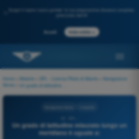
Scopri il nostro nuovo portale: la tua preparazione d'esame completa,
✨
potenziata dall'IA
→
Accedi
Inizia subito
Home
>
Materie
>
SPL - Licenza Pilota di Aliante
>
Navigazione
Aerea
>
Un grado di latitudine misurato lungo un meridiano è uguale a:
Navigazione Aerea
4 risposte
32 - SPL -
Un grado di latitudine misurato lungo un
meridiano è uguale a: