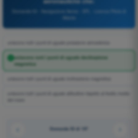
aeronautiche che:
Domanda 53 - Navigazione Aerea - SPL - Licenza Pilota di
Aliante
uniscono tutti i punti di uguale pressione atmosferica
uniscono tutti i punti di uguale declinazione
magnetica
uniscono tutti i punti di uguale inclinazione magnetica
uniscono tutti i punti di uguale altitudine rispetto al livello medio
del mare
Domanda 53 di 147