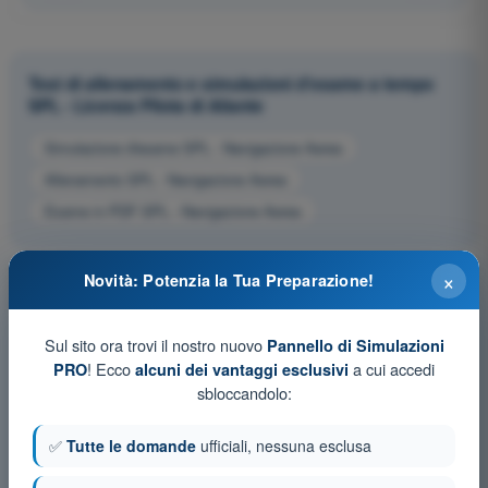
Test di allenamento e simulazioni d'esame a tempo
SPL - Licenza Pilota di Aliante
Simulazione d'esame SPL - Navigazione Aerea
Allenamento SPL - Navigazione Aerea
Esame in PDF SPL - Navigazione Aerea
×
Novità: Potenzia la Tua Preparazione!
Sul sito ora trovi il nostro nuovo
Pannello di Simulazioni
! Ecco
a cui accedi
PRO
alcuni dei vantaggi esclusivi
sbloccandolo:
✅
Tutte le domande
ufficiali, nessuna esclusa