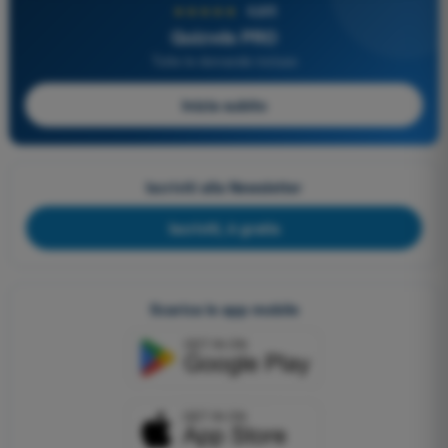
★★★★★
4,6/5
Quizvds PRO
Tutte le domande incluse
Inizia subito
Iscriviti alla Newsletter
Iscriviti, è gratis
Scarica le app mobile