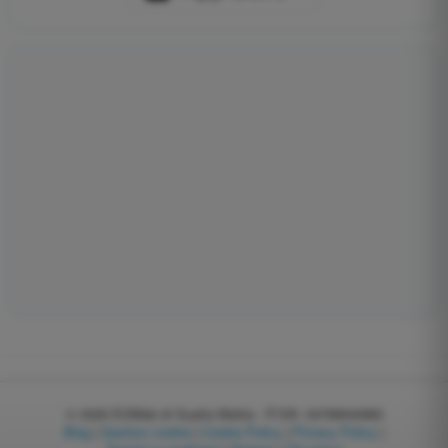
© 2026
EGWeb di Guatta Mattia - P.IVA: 04768540983
Blog
|
Gestisci cookie
|
Cookie Policy
|
Privacy Policy
|