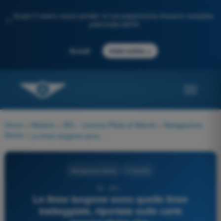
Scopri il nostro nuovo portale: la tua preparazione d'esame completa,
✨
potenziata dall'IA
→
Accedi
Inizia subito
Home
>
Materie
>
SPL - Licenza Pilota di Aliante
>
Navigazione
Aerea
>
Le linee isogone sono quelle linee tratteggiate, riportate sulle carte aeronautiche che:
Navigazione Aerea
4 risposte
53 - SPL -
Le linee isogone sono quelle linee
tratteggiate, riportate sulle carte