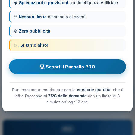
🧠
Spiegazioni e previsioni
con Intelligenza Artificiale
♾️
Nessun limite
di tempo o di esami
🚫
Zero pubblicità
✨
...e tanto altro!
💻 Scopri il Pannello PRO
Navigazione Aerea
Allenamento!
Puoi comunque continuare con la
versione gratuita
, che ti
offre l'accesso al
75% delle domande
con un limite di 3
simulazioni ogni 2 ore.
Spiegazione domanda
🔒
PRO
PRO