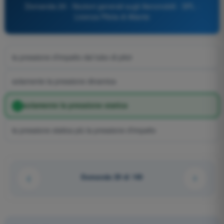
Domanda 29 - Nozioni generali sugli Aeromobili - SPL -
Licenza Pilota di Aliante
la pressione d'impatto dal tubo di pitot
solamente la pressione dinamica
solamente la pressione statica
la pressione statica più la pressione d'impatto
Domanda 29 di 140