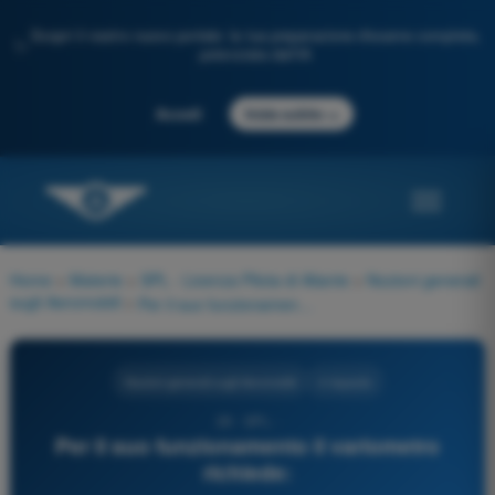
Scopri il nostro nuovo portale: la tua preparazione d'esame completa,
✨
potenziata dall'IA
→
Accedi
Inizia subito
Home
>
Materie
>
SPL - Licenza Pilota di Aliante
>
Nozioni generali
sugli Aeromobili
>
Per il suo funzionamento il variometro richiede:
Nozioni generali sugli Aeromobili
4 risposte
29 - SPL -
Per il suo funzionamento il variometro
richiede: