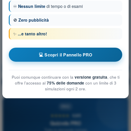
♾️
Nessun limite
di tempo o di esami
🚫
Zero pubblicità
✨
...e tanto altro!
💻 Scopri il Pannello PRO
Nozioni generali sugli Aeromobili
Allenamento!
Puoi comunque continuare con la
versione gratuita
, che ti
Spiegazione domanda
🔒
PRO
offre l'accesso al
75% delle domande
con un limite di 3
simulazioni ogni 2 ore.
PRO
★★★★★
4,6/5
Quizvds PRO
Tutte le domande incluse