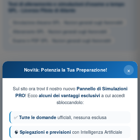
Test di allenamento e simulazioni d'esame a tempo
SPL - Licenza Pilota di Aliante
Simulazione d'esame SPL - Nozioni generali sugli Aeromobili
Allenamento SPL - Nozioni generali sugli Aeromobili
Esame in PDF SPL - Nozioni generali sugli Aeromobili
×
Novità: Potenzia la Tua Preparazione!
Sul sito ora trovi il nostro nuovo
Pannello di Simulazioni
! Ecco
a cui accedi
PRO
alcuni dei vantaggi esclusivi
sbloccandolo:
✅
Tutte le domande
ufficiali, nessuna esclusa
🧠
Spiegazioni e previsioni
con Intelligenza Artificiale