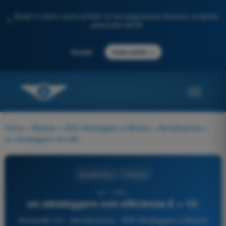
Scopri il nostro nuovo portale: la tua preparazione d'esame completa,
✨
potenziata dall'IA
→
Accedi
Inizia subito
Home
>
Materie
>
VDS Ultraleggero a Motore
>
Aerodinamica
>
un ultraleggero con efficienza E = 12:
Aerodinamica
4 risposte
121 - VDS -
un ultraleggero con efficienza E = 12:
Domanda 121 - Aerodinamica - VDS Ultraleggero a Motore