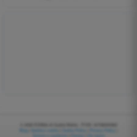
© 2026
EGWeb di Guatta Mattia - P.IVA: 04768540983
Blog
|
Gestisci cookie
|
Cookie Policy
|
Privacy Policy
|
Termini e condizioni
|
Partner
|
Chi siamo