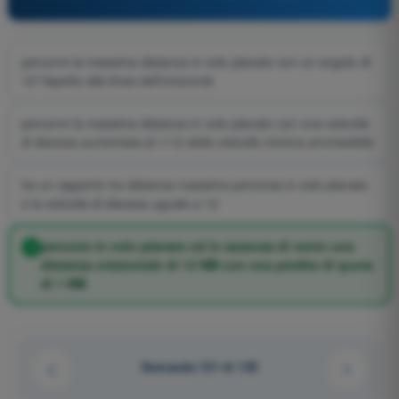
percorre la massima distanza in volo planato con un angolo di
12°rispetto alla linea dell'orizzonte
percorre la massima distanza in volo planato con una velocità
di discesa aumentata di 1/12 della velocità minima ammissibile
ha un rapporto tra distanza massima percorsa in volo planato
e la velocità di discesa uguale a 12
percorre in volo planato ed in assenza di vento una
distanza orizzontale di 12 NM con una perdita di quota
di 1 NM
Domanda 121 di 125