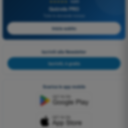
★★★★★
4,6/5
Quizvds PRO
Tutte le domande incluse
Inizia subito
Iscriviti alla Newsletter
Iscriviti, è gratis
Scarica le app mobile