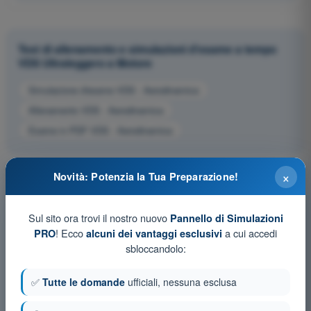
Test di allenamento e simulazioni d'esame a tempo
VDS Ultraleggero a Motore
Simulazione d'esame VDS - Aerodinamica
Allenamento VDS - Aerodinamica
Esame in PDF VDS - Aerodinamica
×
Novità: Potenzia la Tua Preparazione!
Sul sito ora trovi il nostro nuovo
Pannello di Simulazioni
! Ecco
a cui accedi
PRO
alcuni dei vantaggi esclusivi
sbloccandolo:
✅
Tutte le domande
ufficiali, nessuna esclusa