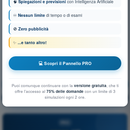
🧠
Spiegazioni e previsioni
con Intelligenza Artificiale
♾️
Nessun limite
di tempo o di esami
🚫
Zero pubblicità
✨
...e tanto altro!
💻 Scopri il Pannello PRO
Aerodinamica
Allenamento!
Puoi comunque continuare con la
versione gratuita
, che ti
offre l'accesso al
75% delle domande
con un limite di 3
simulazioni ogni 2 ore.
Spiegazione domanda
🔒
PRO
PRO