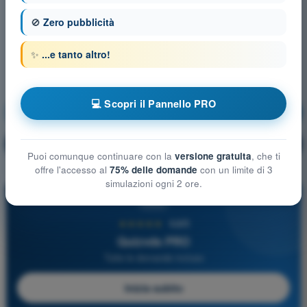
🚫
Zero pubblicità
✨
...e tanto altro!
💻 Scopri il Pannello PRO
Aerodinamica
Allenamento!
Spiegazione domanda
🔒
PRO
Puoi comunque continuare con la
versione gratuita
, che ti
offre l'accesso al
75% delle domande
con un limite di 3
simulazioni ogni 2 ore.
PRO
★★★★★
4,6/5
Quizvds PRO
Tutte le domande incluse
Inizia subito