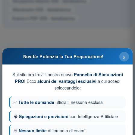
Simulazione d'esame VDS - Aerodinamica
Allenamento VDS - Aerodinamica
Esame in PDF VDS - Aerodinamica
×
Novità: Potenzia la Tua Preparazione!
Sul sito ora trovi il nostro nuovo
Pannello di Simulazioni
! Ecco
a cui accedi
PRO
alcuni dei vantaggi esclusivi
sbloccandolo:
✅
Tutte le domande
ufficiali, nessuna esclusa
🧠
Spiegazioni e previsioni
con Intelligenza Artificiale
♾️
Nessun limite
di tempo o di esami