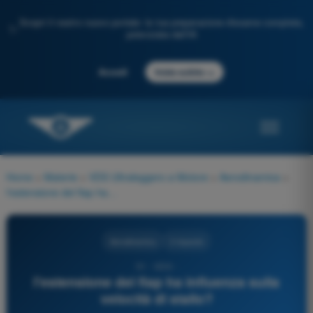
Scopri il nostro nuovo portale: la tua preparazione d'esame completa,
✨
potenziata dall'IA
→
Accedi
Inizia subito
Home
>
Materie
>
VDS Ultraleggero a Motore
>
Aerodinamica
>
l'estensione del flap ha influenza sulla velocità di stallo?
Aerodinamica
3 risposte
51 - VDS -
l'estensione del flap ha influenza sulla
velocità di stallo?