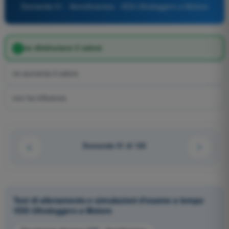
Domanda 51 - Aerodinamica - VDS Ultraleggero a Motore
ne diminuisce il valore
ne aumenta il valore
non ha influenza
Domanda 51 di 125
Test di allenamento e simulazioni d'esame a tempo
VDS Ultraleggero a Motore