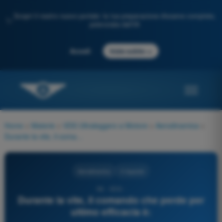
Scopri il nostro nuovo portale: la tua preparazione d'esame completa,
✨
potenziata dall'IA
→
Accedi
Inizia subito
Home
>
Materie
>
VDS Ultraleggero a Motore
>
Aerodinamica
>
Durante la vite, il comando che perde per ultimo efficacia è:
Aerodinamica
4 risposte
56 - VDS -
Durante la vite, il comando che perde per
ultimo efficacia è: