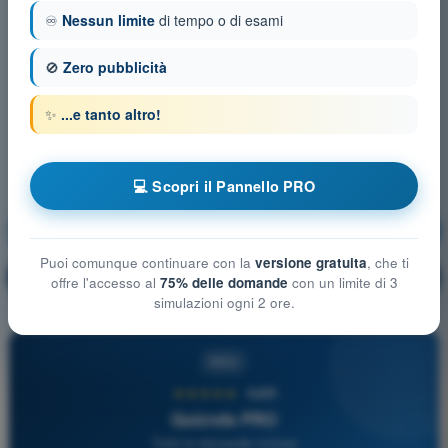
♾️
Nessun limite
di tempo o di esami
🚫
Zero pubblicità
✨
...e tanto altro!
💻 Scopri il Pannello PRO
Aerodinamica
Allenamento!
Puoi comunque continuare con la
versione gratuita
, che ti
Spiegazione domanda
🔒
PRO
offre l'accesso al
75% delle domande
con un limite di 3
simulazioni ogni 2 ore.
PRO
★★★★★
4,6/5
Quizvds PRO
Tutte le domande incluse