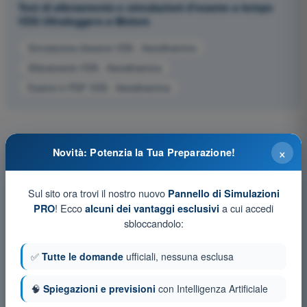
Test di allenamento e simulazioni d'esame a tempo
VDS Ultraleggero a Motore
Simulazione d'esame VDS - Aerodinamica
Allenamento VDS - Aerodinamica
Esame in PDF VDS - Aerodinamica
×
Novità: Potenzia la Tua Preparazione!
Sul sito ora trovi il nostro nuovo
Pannello di Simulazioni
! Ecco
a cui accedi
PRO
alcuni dei vantaggi esclusivi
sbloccandolo:
✅
Tutte le domande
ufficiali, nessuna esclusa
🧠
Spiegazioni e previsioni
con Intelligenza Artificiale