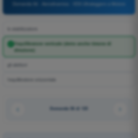
Domanda 56 - Aerodinamica - VDS Ultraleggero a Motore
lo stabilizzatore
l'equilibratore verticale (detto anche timone di
direzione)
gli alettoni
l'equilibratore orizzontale
Domanda 56 di 125