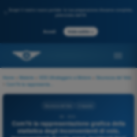
Scopri il nostro nuovo portale: la tua preparazione d'esame completa,
✨
potenziata dall'IA
→
Accedi
Inizia subito
Home
>
Materie
>
VDS Ultraleggero a Motore
>
Sicurezza del Volo
>
Com?è la rappresentazione grafica della statistica degli inconvenienti di volo, inconvenienti di volo gravi, incidenti lievi ed incidenti gravi?
Sicurezza del Volo
3 risposte
69 - VDS -
Com?è la rappresentazione grafica della
statistica degli inconvenienti di volo,