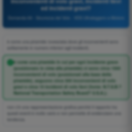
inconvenienti di volo gravi, incidenti lievi
ed incidenti gravi?
Domanda 69 - Sicurezza del Volo - VDS Ultraleggero a Motore
è come una piramide rovesciata dove gli inconvenienti sono
solitamente in numero inferiori agli incidenti;
è come una piramide in cui per ogni incidente grave
(posizionato in cima alla piramide) ci sono circa 1500
inconvenienti di volo (posizionati alla base della
piramide), seguono circa 300 inconvenienti di volo
gravi e circa 15 incidenti di volo lievi (fonte: N.T.S.B.?
National Transportation Safety Board? U.S.A.);
non c'è una rappresentazione grafica perché il rapporto tra
questi eventi è molto vario e non permette di evidenziare una
tendenza.