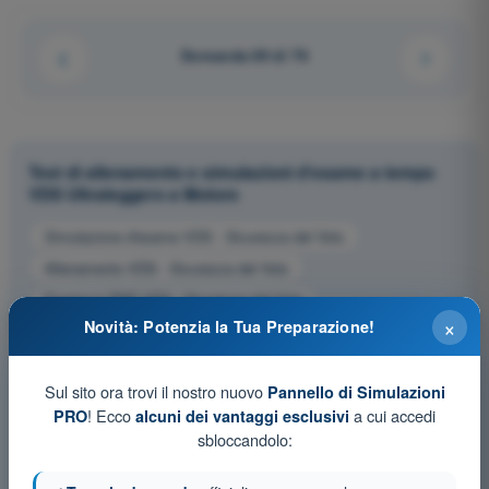
Domanda 69 di 76
Test di allenamento e simulazioni d'esame a tempo
VDS Ultraleggero a Motore
Simulazione d'esame VDS - Sicurezza del Volo
Allenamento VDS - Sicurezza del Volo
Esame in PDF VDS - Sicurezza del Volo
×
Novità: Potenzia la Tua Preparazione!
Sul sito ora trovi il nostro nuovo
Pannello di Simulazioni
! Ecco
a cui accedi
PRO
alcuni dei vantaggi esclusivi
sbloccandolo: