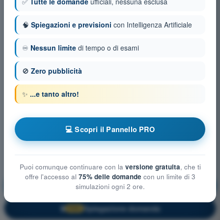
✅
Tutte le domande
ufficiali, nessuna esclusa
🧠
Spiegazioni e previsioni
con Intelligenza Artificiale
♾️
Nessun limite
di tempo o di esami
🚫
Zero pubblicità
✨
...e tanto altro!
💻 Scopri il Pannello PRO
Puoi comunque continuare con la
versione gratuita
, che ti
offre l'accesso al
75% delle domande
con un limite di 3
Sicurezza del Volo
Allenamento!
simulazioni ogni 2 ore.
Spiegazione domanda
🔒
PRO