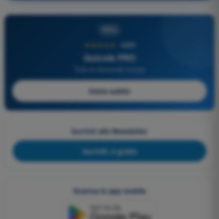
PRO
★★★★★
4,6/5
Quizvds PRO
Tutte le domande incluse
Inizia subito
Iscriviti alla Newsletter
Iscriviti, è gratis
Scarica le app mobile