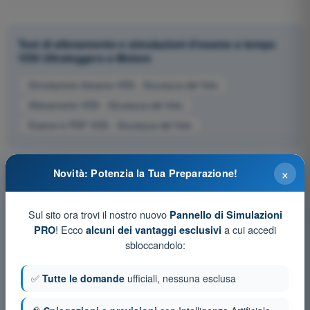
Test di allenamento e simulazioni d'esame a tempo
VDS Ultraleggero a Motore
Simulazione d'esame VDS - Sicurezza del Volo
Allenamento VDS - Sicurezza del Volo
Esame in PDF VDS - Sicurezza del Volo
×
Novità: Potenzia la Tua Preparazione!
Sul sito ora trovi il nostro nuovo
Pannello di Simulazioni
! Ecco
a cui accedi
PRO
alcuni dei vantaggi esclusivi
sbloccandolo:
✅
Tutte le domande
ufficiali, nessuna esclusa