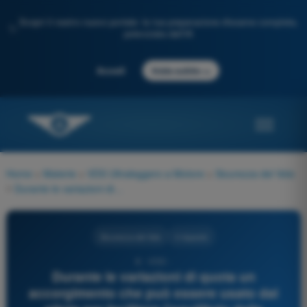
Scopri il nostro nuovo portale: la tua preparazione d'esame completa,
✨
potenziata dall'IA
→
Accedi
Inizia subito
Home
>
Materie
>
VDS Ultraleggero a Motore
>
Sicurezza del Volo
>
Durante le variazioni di quota un accorgimento che può essere usato dal pilota per facilitare l'equilibrio delle pressioni fra orecchio medio e l'esterno, può essere:
Sicurezza del Volo
4 risposte
8 - VDS -
Durante le variazioni di quota un
accorgimento che può essere usato dal