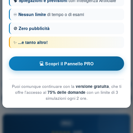
🧠
Spiegazioni e previsioni
con Intelligenza Artificiale
♾️
Nessun limite
di tempo o di esami
🚫
Zero pubblicità
✨
...e tanto altro!
💻 Scopri il Pannello PRO
Sicurezza del Volo
Allenamento!
Puoi comunque continuare con la
versione gratuita
, che ti
offre l'accesso al
75% delle domande
con un limite di 3
Spiegazione domanda
🔒
simulazioni ogni 2 ore.
PRO
PRO
★★★★★
4,6/5