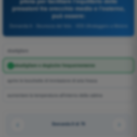
pilota per facilitare l'equilibrio delle
pressioni fra orecchio medio e l'esterno,
può essere:
Domanda 8 - Sicurezza del Volo - VDS Ultraleggero a Motore
sbadigliare
sbadigliare e deglutire frequentemente
aprire le bocchette di immissione di aria fresca
aumentare la temperatura all'interno della cabina
Domanda 8 di 76