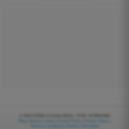
© 2026
EGWeb di Guatta Mattia - P.IVA: 04768540983
Blog
|
Gestisci cookie
|
Cookie Policy
|
Privacy Policy
|
Termini e condizioni
|
Partner
|
Chi siamo