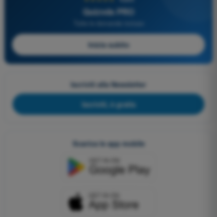
Quizvds PRO
Tutte le domande incluse
Inizia subito
Iscriviti alla Newsletter
Iscriviti, è gratis
Scarica le app mobile