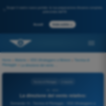
Scopri il nostro nuovo portale: la tua preparazione d'esame completa,
✨
potenziata dall'IA
→
Accedi
Inizia subito
Home
>
Materie
>
VDS Ultraleggero a Motore
>
Tecnica di
Pilotaggio
>
La direzione del vento relativo:
Tecnica di Pilotaggio
4 risposte
15 - VDS -
La direzione del vento relativo:
Domanda 15 - Tecnica di Pilotaggio - VDS Ultraleggero a