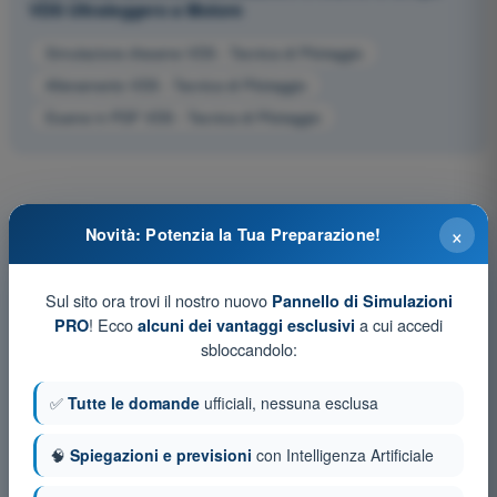
VDS Ultraleggero a Motore
Simulazione d'esame VDS - Tecnica di Pilotaggio
Allenamento VDS - Tecnica di Pilotaggio
Esame in PDF VDS - Tecnica di Pilotaggio
×
Novità: Potenzia la Tua Preparazione!
Sul sito ora trovi il nostro nuovo
Pannello di Simulazioni
! Ecco
a cui accedi
PRO
alcuni dei vantaggi esclusivi
sbloccandolo:
✅
Tutte le domande
ufficiali, nessuna esclusa
🧠
Spiegazioni e previsioni
con Intelligenza Artificiale