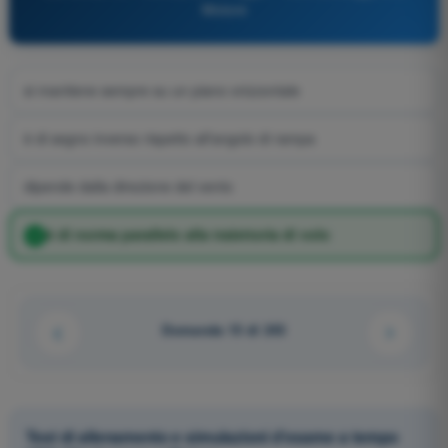
Motore
si mantiene sempre su un piano orizzontale
è di segno inverso rispetto all'angolo di rampa
dipende dalla direzione del vento
è di norma parallelo alla traiettoria di volo
Domanda 15 di 243
Test di allenamento e simulazioni d'esame a tempo