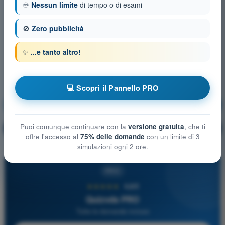
♾️
Nessun limite
di tempo o di esami
🚫
Zero pubblicità
✨
...e tanto altro!
💻 Scopri il Pannello PRO
Tecnica di Pilotaggio
Allenamento!
Puoi comunque continuare con la
versione gratuita
, che ti
Spiegazione domanda
🔒
PRO
offre l'accesso al
75% delle domande
con un limite di 3
simulazioni ogni 2 ore.
PRO
★★★★★
4,6/5
Quizvds PRO
Tutte le domande incluse