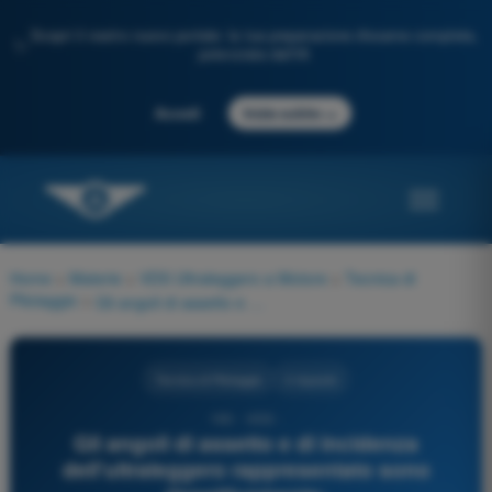
Scopri il nostro nuovo portale: la tua preparazione d'esame completa,
✨
potenziata dall'IA
→
Accedi
Inizia subito
Home
>
Materie
>
VDS Ultraleggero a Motore
>
Tecnica di
Pilotaggio
>
Gli angoli di assetto e di incidenza dell'ultraleggero rappresentato sono rispettivamente:
Tecnica di Pilotaggio
4 risposte
193 - VDS -
Gli angoli di assetto e di incidenza
dell'ultraleggero rappresentato sono