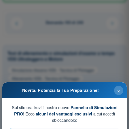
Domanda 193 di 243
Test di allenamento e simulazioni d'esame a tempo
VDS Ultraleggero a Motore
Simulazione d'esame VDS - Tecnica di Pilotaggio
Allenamento VDS - Tecnica di Pilotaggio
Esame in PDF VDS - Tecnica di Pilotaggio
×
Novità: Potenzia la Tua Preparazione!
Sul sito ora trovi il nostro nuovo
Pannello di Simulazioni
! Ecco
a cui accedi
PRO
alcuni dei vantaggi esclusivi
sbloccandolo: