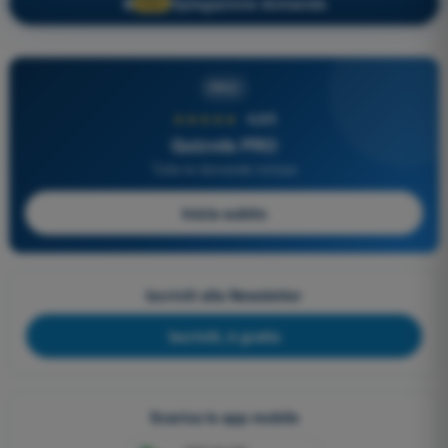
Spiegazione domanda
🔒
PRO
PRO
★★★★★
4,6/5
Quizvds PRO
Tutte le domande incluse
Inizia subito
Iscriviti alla Newsletter
Iscriviti, è gratis
Scarica le app mobile