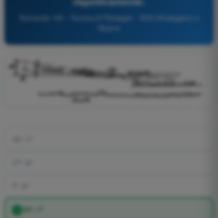
rispettivamente:
Domanda 193 - Tecnica di Pilotaggio - VDS Ultraleggero a
Motore
13°; 7°
17°; 3°
7°; 3°
10°; 7°