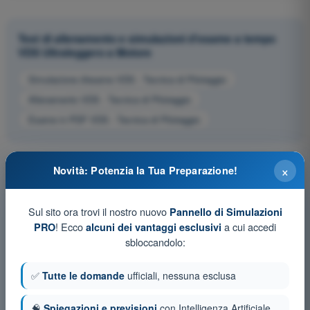
Test di allenamento e simulazioni d'esame a tempo
VDS Ultraleggero a Motore
Simulazione d'esame VDS - Tecnica di Pilotaggio
Allenamento VDS - Tecnica di Pilotaggio
Esame in PDF VDS - Tecnica di Pilotaggio
×
Novità: Potenzia la Tua Preparazione!
Sul sito ora trovi il nostro nuovo
Pannello di Simulazioni
! Ecco
a cui accedi
PRO
alcuni dei vantaggi esclusivi
sbloccandolo:
✅
Tutte le domande
ufficiali, nessuna esclusa
🧠
Spiegazioni e previsioni
con Intelligenza Artificiale