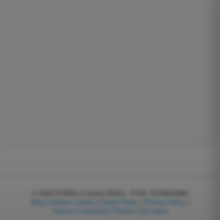
© 2026
EGWeb di Guatta Mattia - P.IVA: 04768540983
Blog
|
Gestisci cookie
|
Cookie Policy
|
Privacy Policy
|
Termini e condizioni
|
Partner
|
Chi siamo