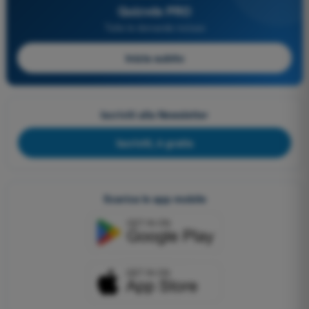
Quizvds PRO
Tutte le domande incluse
Inizia subito
Iscriviti alla Newsletter
Iscriviti, è gratis
Scarica le app mobile