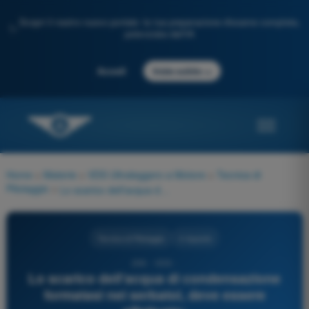
Scopri il nostro nuovo portale: la tua preparazione d'esame completa,
✨
potenziata dall'IA
→
Accedi
Inizia subito
Home
>
Materie
>
VDS Ultraleggero a Motore
>
Tecnica di
Pilotaggio
>
Lo scarico dell'acqua di condensazione formatasi nei serbatoi, deve essere effettuato:
Tecnica di Pilotaggio
4 risposte
206 - VDS -
Lo scarico dell'acqua di condensazione
formatasi nei serbatoi, deve essere