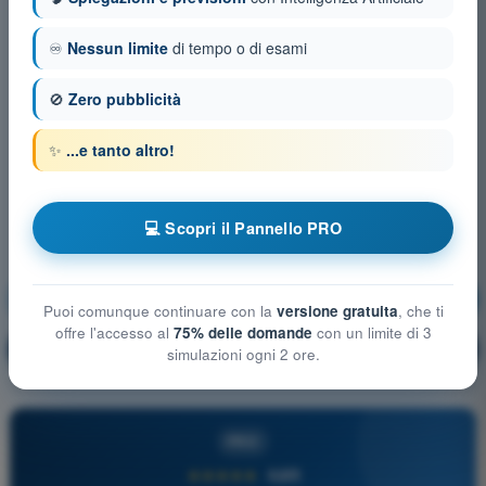
♾️
Nessun limite
di tempo o di esami
🚫
Zero pubblicità
✨
...e tanto altro!
💻 Scopri il Pannello PRO
Tecnica di Pilotaggio
Allenamento!
Puoi comunque continuare con la
versione gratuita
, che ti
offre l'accesso al
75% delle domande
con un limite di 3
Spiegazione domanda
🔒
PRO
simulazioni ogni 2 ore.
PRO
★★★★★
4,6/5