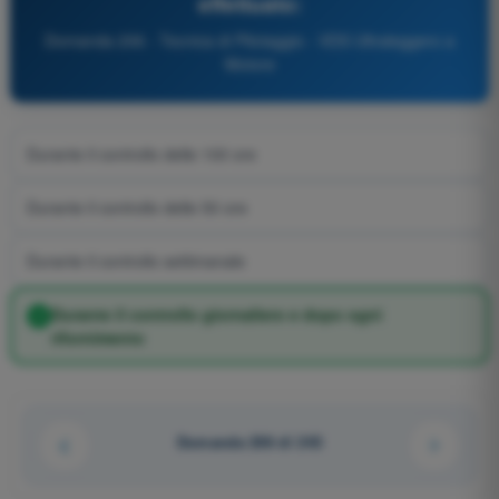
effettuato:
Domanda 206 - Tecnica di Pilotaggio - VDS Ultraleggero a
Motore
Durante il controllo delle 100 ore
Durante il controllo delle 50 ore
Durante il controllo settimanale
Durante il controllo giornaliero e dopo ogni
rifornimento
Domanda 206 di 243