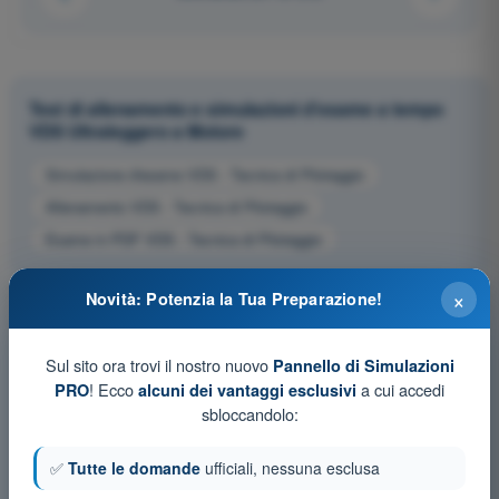
Test di allenamento e simulazioni d'esame a tempo
VDS Ultraleggero a Motore
Simulazione d'esame VDS - Tecnica di Pilotaggio
Allenamento VDS - Tecnica di Pilotaggio
Esame in PDF VDS - Tecnica di Pilotaggio
×
Novità: Potenzia la Tua Preparazione!
Sul sito ora trovi il nostro nuovo
Pannello di Simulazioni
! Ecco
a cui accedi
PRO
alcuni dei vantaggi esclusivi
sbloccandolo:
✅
Tutte le domande
ufficiali, nessuna esclusa