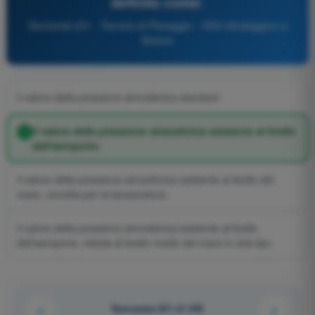
definito come:
Domanda 231 - Tecnica di Pilotaggio - VDS Ultraleggero a
Motore
il valore della pressione atmosferica standard
il valore della pressione atmosferica esistente al livello
dell'aeroporto
il valore della pressione atmosferica esistente al livello del
mare, corretta per la temperatura
il valore della pressione atmosferica esistente al livello
dell'aeroporto, ridotta al livello medio del mare in aria tipo
Domanda 231 di 243