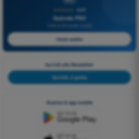
PRO
★★★★★
4,6/5
Quizvds PRO
Tutte le domande incluse
Inizia subito
Iscriviti alla Newsletter
Iscriviti, è gratis
Scarica le app mobile