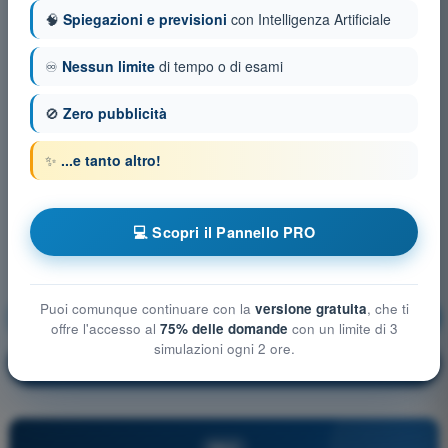
🧠
Spiegazioni e previsioni
con Intelligenza Artificiale
♾️
Nessun limite
di tempo o di esami
🚫
Zero pubblicità
✨
...e tanto altro!
💻 Scopri il Pannello PRO
Puoi comunque continuare con la
versione gratuita
, che ti
Tecnica di Pilotaggio
Allenamento!
offre l'accesso al
75% delle domande
con un limite di 3
simulazioni ogni 2 ore.
Spiegazione domanda
🔒
PRO