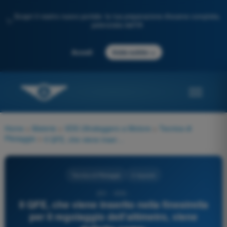
Scopri il nostro nuovo portale: la tua preparazione d'esame completa,
✨
potenziata dall'IA
→
Accedi
Inizia subito
Home
>
Materie
>
VDS Ultraleggero a Motore
>
Tecnica di
Pilotaggio
>
Il QFE, che viene inserito nella finestrella per il regolaggio dell'altimetro, viene definito come:
Tecnica di Pilotaggio
4 risposte
231 - VDS -
Il QFE, che viene inserito nella finestrella
per il regolaggio dell'altimetro, viene