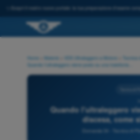
✨
Scopri il nostro nuovo portale: la tua preparazione d'esame comp
Home
>
Materie
>
VDS Ultraleggero a Motore
>
Tecnica d
Quando l'ultraleggero viene posto su una traiettoria di discesa, come si scompone il peso?
Tecnica di Pi
3
Quando l'ultraleggero vie
discesa, come s
Domanda 34 - Tecnica di Pil