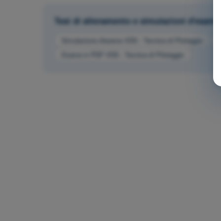
Test di allenamento e simulazioni d'esam
Simulazione d'esame VDS - Tecnica di Pilotaggio
A
Esame in PDF VDS - Tecnica di Pilotaggio