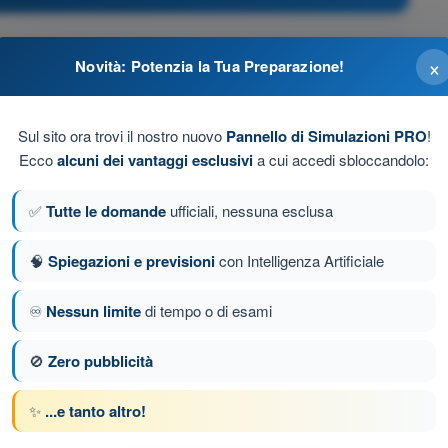
×
lla traiettoria, e la maggiore si pone parallele alla
Novità: Potenzia la Tua Preparazione!
Sul sito ora trovi il nostro nuovo
Pannello di Simulazioni PRO
!
rtogonale alla traiettoria, e una piccola si pone
Ecco
alcuni dei vantaggi esclusivi
a cui accedi sbloccandolo:
l moto
✅
Tutte le domande
ufficiali, nessuna esclusa
ortogonale alla traiettoria, e l'altra si pone parallela alla
🧠
Spiegazioni e previsioni
con Intelligenza Artificiale
♾️
Nessun limite
di tempo o di esami
🚫
Zero pubblicità
da 34 di 243
Domanda successiva
✨
...e tanto altro!