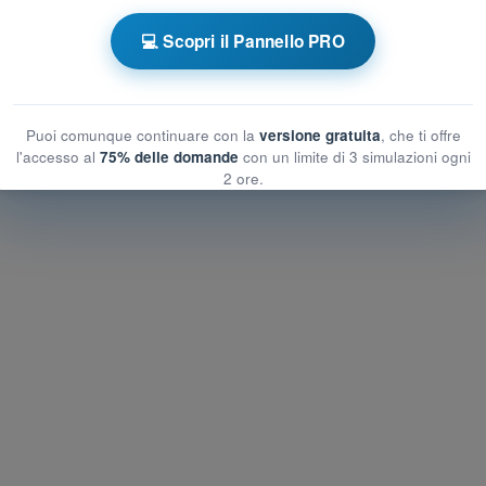
💻 Scopri il Pannello PRO
e a tempo VDS Ultraleggero a Motore
llenamento VDS - Tecnica di Pilotaggio
Puoi comunque continuare con la
versione gratuita
, che ti offre
l'accesso al
75% delle domande
con un limite di 3 simulazioni ogni
2 ore.