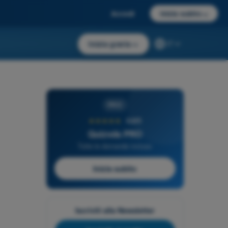
Accedi
Inizia subito
→
Inizia gratis
→
IT
PRO
★★★★★
4,6/5
Quizvds PRO
Tutte le domande incluse
Inizia subito
Iscriviti alla Newsletter