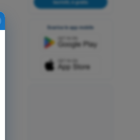
Iscriviti, è gratis
Scarica le app mobile