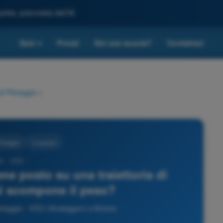
leta, potenziata dall'IA
Quiz
Prezzi
Sei una scuola?
Contattaci
▾
i Pilotaggio
>
lotaggio
4 risposte
4 - VDS -
ne posto su una traiettoria di
i scompone il peso?
otaggio - VDS Ultraleggero a Motore