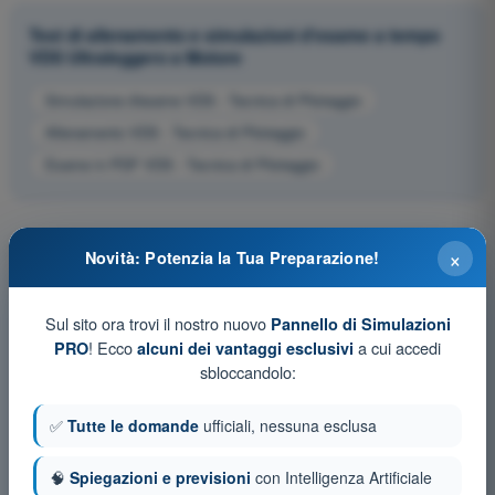
Test di allenamento e simulazioni d'esame a tempo
VDS Ultraleggero a Motore
Simulazione d'esame VDS - Tecnica di Pilotaggio
Allenamento VDS - Tecnica di Pilotaggio
Esame in PDF VDS - Tecnica di Pilotaggio
×
Novità: Potenzia la Tua Preparazione!
Sul sito ora trovi il nostro nuovo
Pannello di Simulazioni
! Ecco
a cui accedi
PRO
alcuni dei vantaggi esclusivi
sbloccandolo:
✅
Tutte le domande
ufficiali, nessuna esclusa
🧠
Spiegazioni e previsioni
con Intelligenza Artificiale