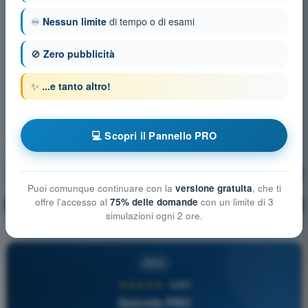
♾️
Nessun limite
di tempo o di esami
🚫
Zero pubblicità
✨
...e tanto altro!
💻 Scopri il Pannello PRO
Tecnica di Pilotaggio
Allenamento!
Puoi comunque continuare con la
versione gratuita
, che ti
offre l'accesso al
75% delle domande
con un limite di 3
Spiegazione domanda
🔒
PRO
simulazioni ogni 2 ore.
PRO
★★★★★
4,6/5
Quizvds PRO