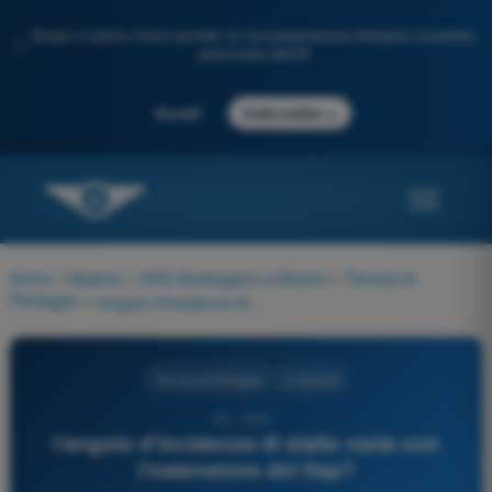
Scopri il nostro nuovo portale: la tua preparazione d'esame completa,
✨
potenziata dall'IA
→
Accedi
Inizia subito
Home
>
Materie
>
VDS Ultraleggero a Motore
>
Tecnica di
Pilotaggio
>
l'angolo d'incidenza di stallo varia con l'estensione del flap?
Tecnica di Pilotaggio
4 risposte
50 - VDS -
l'angolo d'incidenza di stallo varia con
l'estensione del flap?