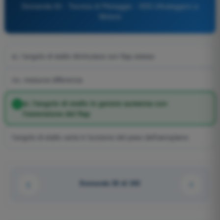
Domanda 50 - Tecnica di Pilotaggio - VDS Ultraleggero a
Motore
sì, l'angolo di stallo diminuisce con flap esteso
no, nessuna differenza
sì, l'angolo di stallo in genere aumenta con
l'estensione del flap
l'angolo di stallo varia in funzione del peso dell'aeroplano
Domanda 50 di 243