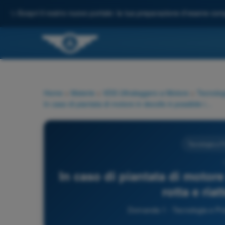
✨
Scopri il nostro nuovo portale: la tua preparazione d'esame comp
Home
>
Materie
>
VDS Ultraleggero a Motore
>
Tecnolog
In caso di piantata di motore in decollo è possibile invertire la rotta e riatterrare in pista?
Tecnologia e P
In caso di piantata di motore 
rotta e riat
Domanda 1 - Tecnologia e Pre