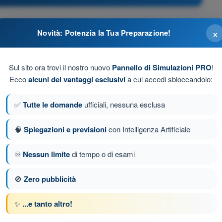
×
da poter sfruttare l'inerzia dell'ultraleggero.
Novità: Potenzia la Tua Preparazione!
salita con piena potenza. Inoltre per rientrare occorre fare
Sul sito ora trovi il nostro nuovo
Pannello di Simulazioni PRO
!
Ecco
alcuni dei vantaggi esclusivi
a cui accedi sbloccandolo:
 quanto impossibile, salvo che con velivoli altamente
✅
Tutte le domande
ufficiali, nessuna esclusa
a raggiunta.
🧠
Spiegazioni e previsioni
con Intelligenza Artificiale
n salita con piena potenza. Inoltre per rientrare. basta
 generale dell'ultraleggero
♾️
Nessun limite
di tempo o di esami
🚫
Zero pubblicità
Domanda successiva
✨
...e tanto altro!