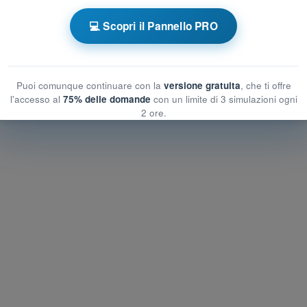
💻 Scopri il Pannello PRO
e a tempo VDS Ultraleggero a Motore
Allenamento VDS - Tecnologia e Prestazioni
Puoi comunque continuare con la
versione gratuita
, che ti offre
l'accesso al
75% delle domande
con un limite di 3 simulazioni ogni
2 ore.