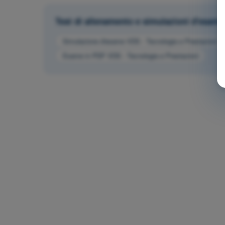
Test di allenamento e simulazioni d'esam
Simulazione d'esame VDS - Tecnologia e Prestazioni
Esame in PDF VDS - Tecnologia e Prestazioni