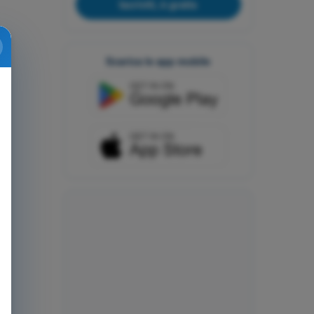
Iscriviti, è gratis
Scarica le app mobile