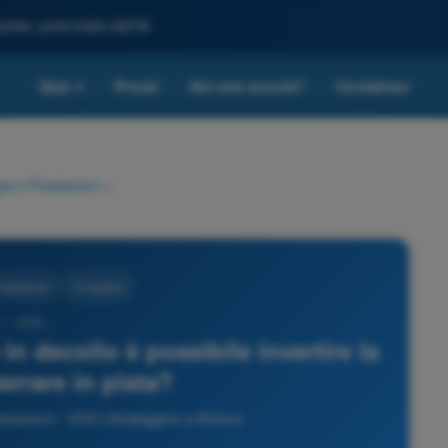
leta, potenziata dall'IA
Quiz
Prezzi
Sei una scuola?
Contattaci
▾
ia e Prestazioni
>
restazioni
4 risposte
1 - VDS -
in decollo è possibile invertire la
terrare in pista?
stazioni - VDS Ultraleggero a Motore