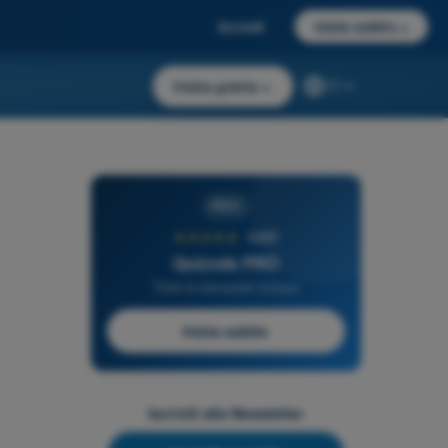
Accedi
Inizia subito
→
Inizia gratis
→
IT
PRO
★★★★★
4,6/5
Quizvds PRO
Tutte le domande incluse
Inizia subito
Iscriviti alla Newsletter